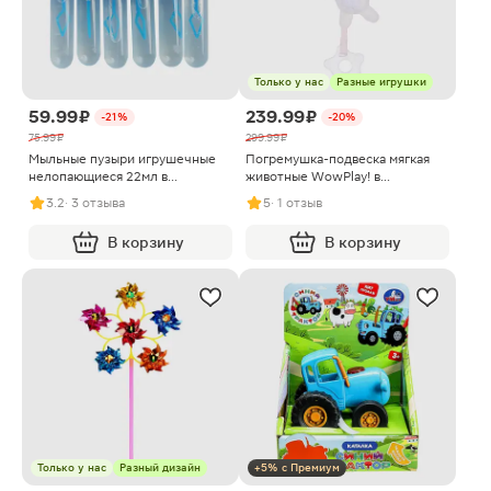
Только у нас
Разные игрушки
59.99 ₽
239.99 ₽
-21%
-20%
75.99 ₽
299.99 ₽
Мыльные пузыри игрушечные
Погремушка-подвеска мягкая
нелопающиеся 22мл в
животные WowPlay! в
ассортименте
ассортименте
3.2
· 3 отзыва
5
· 1 отзыв
В корзину
В корзину
Только у нас
Разный дизайн
+5% с Премиум