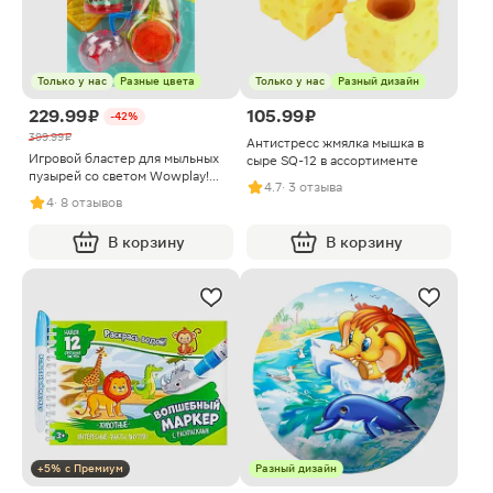
Только у нас
Разные цвета
Только у нас
Разный дизайн
229.99 ₽
105.99 ₽
-42%
399.99 ₽
Антистресс жмялка мышка в
Игровой бластер для мыльных
сыре SQ-12 в ассортименте
пузырей со светом Wowplay!
4.7
· 3 отзыва
40мл в ассортименте
4
· 8 отзывов
В корзину
В корзину
+5% с Премиум
Разный дизайн