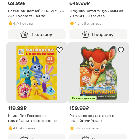
69.99 ₽
649.99 ₽
Ветрячок цветной ALIC-WM22S
Игрушка-каталка музыкальная
23см в ассортименте
Умка Синий трактор
4.7
· 1 отзыв
4.3
· 36 отзывов
В корзину
В корзину
Разный дизайн
119.99 ₽
159.99 ₽
Книга Лев Раскраска с
Раскраска развивающая с
наклейками в ассортименте
наклейками Умка в
ассортименте
4.6
· 4 отзыва
5
Нет отзывов