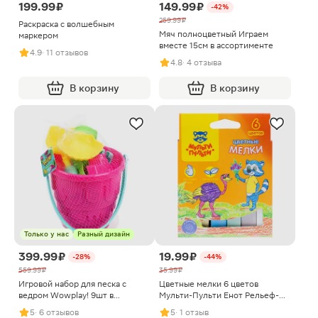
199.99 ₽
149.99 ₽
-42%
259.99 ₽
Раскраска с волшебным
Мяч полноцветный Играем
маркером
вместе 15см в ассортименте
4.9
· 11 отзывов
4.8
· 4 отзыва
В корзину
В корзину
Только у нас
Разный дизайн
399.99 ₽
19.99 ₽
-28%
-44%
559.99 ₽
35.99 ₽
Игровой набор для песка с
Цветные мелки 6 цветов
ведром Wowplay! 9шт в
Мульти-Пульти Енот Рельеф-
ассортименте
Центр
5
· 6 отзывов
5
· 1 отзыв