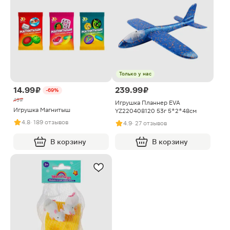
Творчество и рукоделие
Наши бренды
Только у нас
14.99 ₽
239.99 ₽
-69%
49 ₽
Игрушка Планнер EVA
Игрушка Магнитыш
YZ220408120 53г 5*2*48см
4.8
· 189 отзывов
4.9
· 27 отзывов
В корзину
В корзину