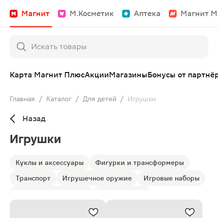
Магнит
М.Косметик
Аптека
Магнит М
Карта Магнит Плюс
Акции
Магазины
Бонусы от партнё
Главная
/
Каталог
/
Для детей
/
Игрушки
Назад
Игрушки
Куклы и аксессуары
Фигурки и трансформеры
Транспорт
Игрушечное оружие
Игровые наборы
Антистресс и слаймы
Для малышей
Развивающие
Активные игры
Плюшевые