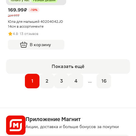
Только у нас
Разный дизайн
169.99 ₽
-19%
209.99 ₽
Юла для малышей 40204042JD
14см в ассортименте
4.8
· 13 отзывов
В корзину
Показать ещё
1
2
3
4
...
16
Приложение Магнит
Акции, доставка и больше бонусов за покупки