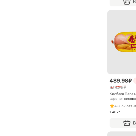
В
489.98 ₽
839.98 ₽
Колбаса Папа 
вареная весова
4.8
· 32 отзы
1.40кг
В