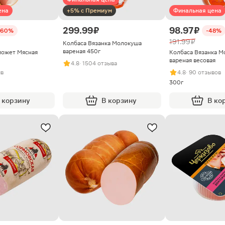
ена
+5% с Премиум
Финальная цена
299.99 ₽
98.97 ₽
-60%
-48%
191.99 ₽
Колбаса Вязанка Молокуша
вареная 450г
может Мясная
Колбаса Вязанка М
вареная весовая
4.8
· 1504 отзыва
ыв
4.8
· 90 отзывов
300г
 корзину
В корзину
В ко