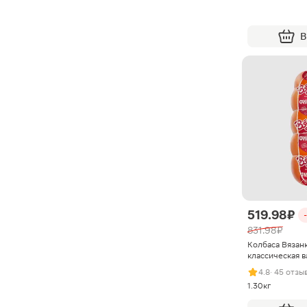
В
519.98 ₽
831.98 ₽
Колбаса Вязан
классическая в
4.8
· 45 отзы
1.30кг