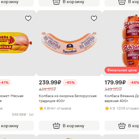
 корзину
В корзину
В ко
Финальная цена
239.99 ₽
179.99 ₽
-41%
-45%
-48
439.99 ₽
349.99 ₽
может Мясная
Колбаса из окорока Белорусская
Колбаса Вязанка Д
я
традиция 400г
вареная 400г
ва
4.8
Нет отзывов
4.9
· 1209 отзыво
349.99 ₽ · 1кг
 корзину
В корзину
В ко