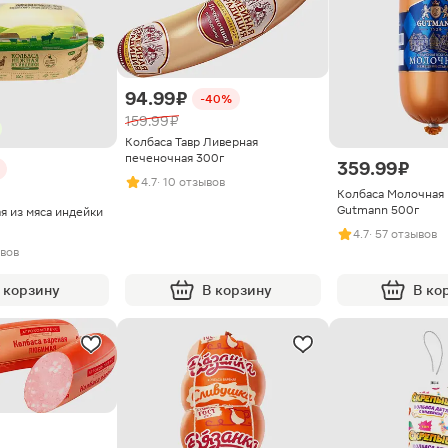
94.99 ₽
-40%
159.99 ₽
Колбаса Тавр Ливерная
печеночная 300г
359.99 ₽
4.7
· 10 отзывов
Колбаса Молочная 
Gutmann 500г
я из мяса индейки
4.7
· 57 отзывов
ывов
 корзину
В корзину
В ко