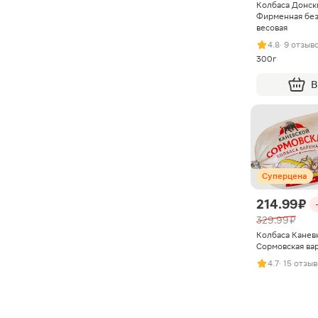
Колбаса Донск
Фирменная без
весовая
4.8
· 9 отзыв
300г
В
Суперцена
214.99 ₽
329.99 ₽
Колбаса Кане
Сормовская ва
4.7
· 15 отзы