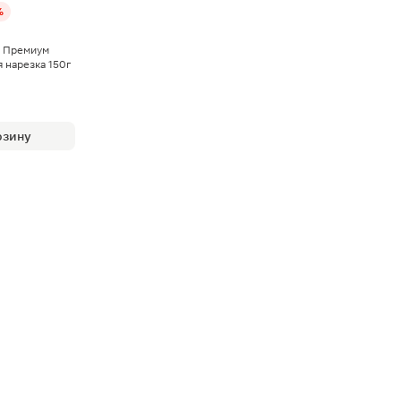
%
о Премиум
 нарезка 150г
рзину