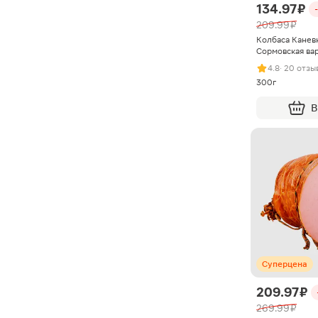
134.97 ₽
209.99 ₽
Колбаса Кане
Сормовская ва
4.8
· 20 отзы
300г
В
Суперцена
209.97 ₽
269.99 ₽