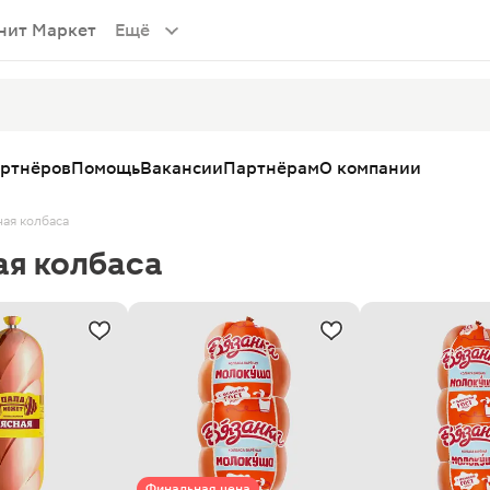
нит Маркет
Ещё
артнёров
Помощь
Вакансии
Партнёрам
О компании
ая колбаса
ая колбаса
Финальная цена