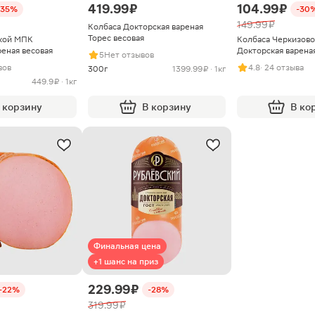
419.99 ₽
104.99 ₽
-35%
-30
149.99 ₽
Колбаса Докторская вареная
Торес весовая
вкой МПК
Колбаса Черкизов
реная весовая
Докторская вареная
5
Нет отзывов
вов
4.8
· 24 отзыва
300г
1399.99 ₽ · 1кг
449.9 ₽ · 1кг
 корзину
В корзину
В ко
Финальная цена
+1 шанс на приз
229.99 ₽
-22%
-28%
319.99 ₽