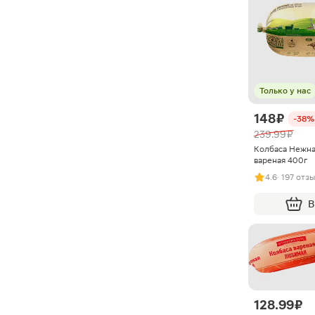
Только у нас
148 ₽
-38%
239.99 ₽
Колбаса Нежна
вареная 400г
4.6
· 197 отз
В
128.99 ₽