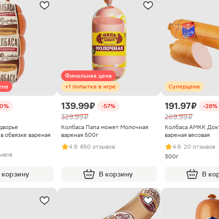
Финальная цена
ена
+1 попытка в игре
Суперцена
139.99 ₽
191.97 ₽
50%
-57%
-28%
329.99 ₽
269.99 ₽
дворье
Колбаса Папа может Молочная
Колбаса АМКК Док
в обвязке вареная
вареная 500г
вареная весовая
4.9
· 650 отзывов
4.6
· 20 отзывов
зывов
300г
 корзину
В корзину
В ко