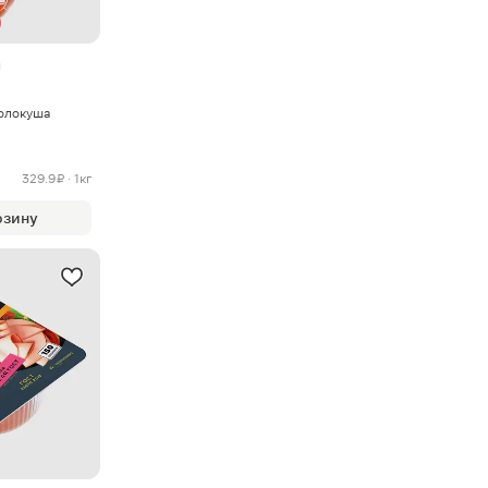
олокуша
329.9 ₽ · 1кг
рзину