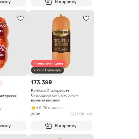
рзину
В корзину
Финальная цена
+5% с Премиум
173.39 ₽
%
Колбаса Стародворье
Стародворская с окороком
окторская
вареная весовая
4.9
· 76 отзывов
в
300г
577.99 ₽ · 1кг
рзину
В корзину