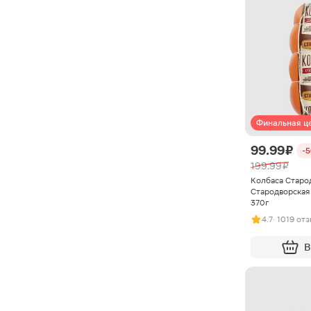
Финальная ц
99.99 ₽
-
199.99 ₽
Колбаса Старо
Стародворская 
370г
4.7
· 1019 от
В