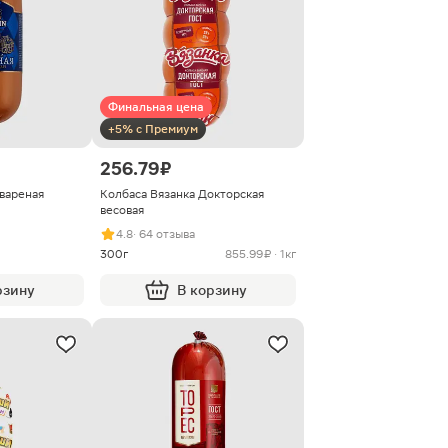
Финальная цена
+5% с Премиум
256.79 ₽
вареная
Колбаса Вязанка Докторская
весовая
4.8
· 64 отзыва
300г
855.99 ₽ · 1кг
рзину
В корзину