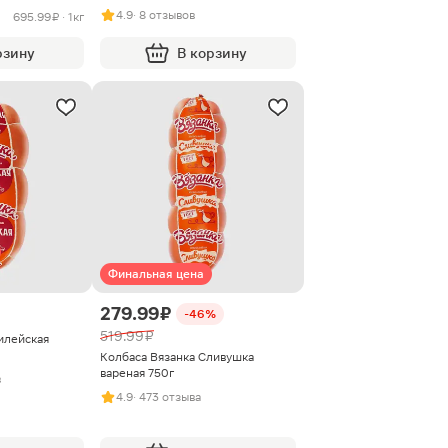
4.9
· 8 отзывов
695.99 ₽ · 1кг
рзину
В корзину
Финальная цена
279.99 ₽
-46%
519.99 ₽
илейская
Колбаса Вязанка Сливушка
вареная 750г
в
4.9
· 473 отзыва