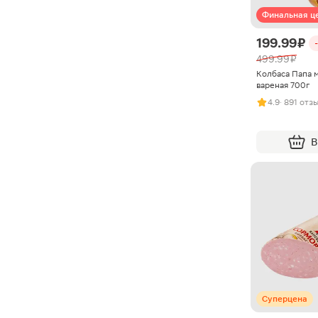
Финальная ц
199.99 ₽
499.99 ₽
Колбаса Папа 
вареная 700г
4.9
· 891 отз
В
Суперцена