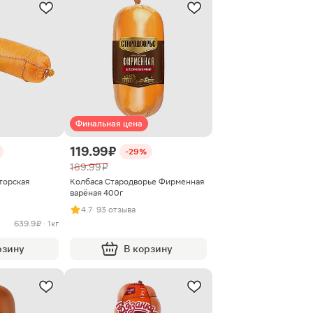
Финальная цена
119.99 ₽
-29%
169.99 ₽
торская
Колбаса Стародворье Фирменная
варёная 400г
4.7
· 93 отзыва
639.9 ₽ · 1кг
рзину
В корзину