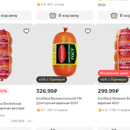
4.6
· 601 отзыв
300г
 корзину
В корзину
В ко
Финальная цена
+5% с Премиум
+5% с Премиум
326.99 ₽
299.99 ₽
-37%
Колбаса Великолукский МК
Колбаса Вязанка Ф
Докторская вареная 500г
вареная 450г
ка Филейская
ареная весовая
4.7
· 587 отзывов
4.8
· 1195 отзыво
вов
399.99 ₽ · 1кг