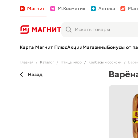
Магнит
М.Косметик
Аптека
Маг
Карта Магнит Плюс
Акции
Магазины
Бонусы от п
Главная
/
Каталог
/
Птица, мясо
/
Колбасы и сосиски
/
Варён
Варён
Назад