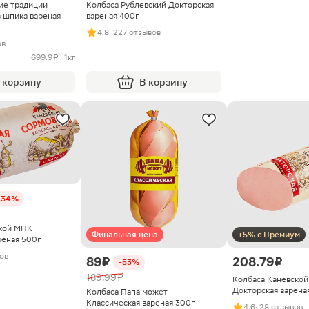
ие традиции
Колбаса Рублевский Докторская
 шпика вареная
вареная 400г
4.8
· 227 отзывов
ов
699.9 ₽ · 1кг
 корзину
В корзину
-34%
вкой МПК
Финальная цена
+5% с Премиум
реная 500г
вов
89 ₽
208.79 ₽
-53%
189.99 ₽
Колбаса Каневско
Докторская вареная
Колбаса Папа может
Классическая вареная 300г
4.6
· 28 отзывов