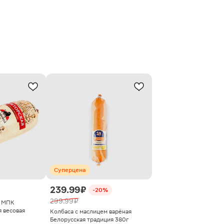
Суперцена
239.99 ₽
-20%
299.99 ₽
й МПК
 весовая
Колбаса с маслицем варёная
Белорусская традиция 380г