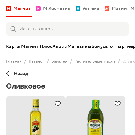
Магнит
М.Косметик
Аптека
Магнит М
Карта Магнит Плюс
Акции
Магазины
Бонусы от партнё
Главная
/
Каталог
/
Бакалея
/
Растительные масла
/
Оливк
Назад
Оливковое