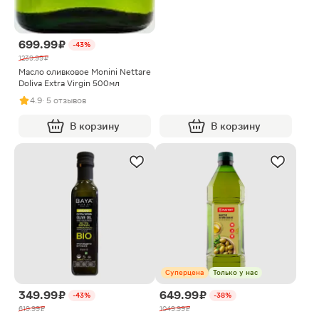
699.99 ₽
-43%
1239.99 ₽
Масло оливковое Monini Nettare
Doliva Extra Virgin 500мл
4.9
· 5 отзывов
В корзину
В корзину
Суперцена
Только у нас
349.99 ₽
649.99 ₽
-43%
-38%
619.99 ₽
1049.99 ₽