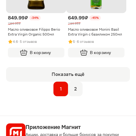
849.99 ₽
649.99 ₽
-34%
-45%
1299.99 ₽
1199.99 ₽
Масло оливковое Filippo Berio
Масло оливковое Monini Basil
Extra Virgin Organic 500мл
Extra Virgin с базиликом 250мл
4.6
· 5 отзывов
5
· 6 отзывов
В корзину
В корзину
Показать ещё
1
2
Приложение Магнит
Акции, доставка и больше бонусов за покупки