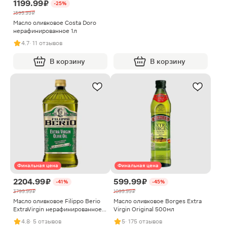
1199.99 ₽
-25%
1599.99 ₽
Масло оливковое Costa Doro
нерафинированное 1л
4.7
· 11 отзывов
В корзину
В корзину
Финальная цена
Финальная цена
2204.99 ₽
599.99 ₽
-41%
-45%
3799.99 ₽
1099.99 ₽
Масло оливковое Filippo Berio
Масло оливковое Borges Extra
ExtraVirgin нерафинированное
Virgin Original 500мл
2л
4.8
· 5 отзывов
5
· 175 отзывов