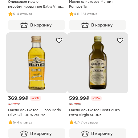
Оливковое масло
Масло оливковое Магнит
нерафинированное Extra Virgin
Pomace 1л
Baya 250мл
5
· 4 отзыва
4.8
· 151 отзыв
В корзину
В корзину
369.99 ₽
599.99 ₽
-22%
-31%
479.99 ₽
869.99 ₽
Масло оливковое Filippo Berio
Масло оливковое Costa dOro
Olive Oil 100% 250мл
Extra Virgin 500мл
5
· 4 отзыва
4.7
· 7 отзывов
В корзину
В корзину