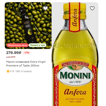
Финальная цена
Только у нас
279.99 ₽
-17%
339.99 ₽
Масло оливковое Extra Virgin
Premiere of Taste 250мл
4.9
· 188 отзывов