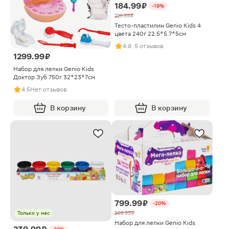
184.99 ₽
-19%
229.99 ₽
Тесто-пластилин Genio Kids 4
цвета 240г 22.5*5.7*5см
4.8
· 5 отзывов
1299.99 ₽
Набор для лепки Genio Kids
Доктор Зуб 750г 32*23*7см
4.5
Нет отзывов
В корзину
В корзину
799.99 ₽
-20%
Только у нас
999.99 ₽
Набор для лепки Genio Kids