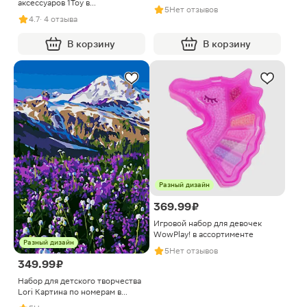
аксессуаров 1Toy в
5
Нет отзывов
ассортименте
4.7
· 4 отзыва
В корзину
В корзину
Разный дизайн
369.99 ₽
Игровой набор для девочек
WowPlay! в ассортименте
Разный дизайн
5
Нет отзывов
349.99 ₽
Набор для детского творчества
Lori Картина по номерам в
ассортименте