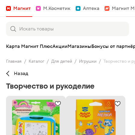
Магнит
М.Косметик
Аптека
Магнит М
Карта Магнит Плюс
Акции
Магазины
Бонусы от партнё
Главная
/
Каталог
/
Для детей
/
Игрушки
/
Творчество и р
Назад
Творчество и рукоделие