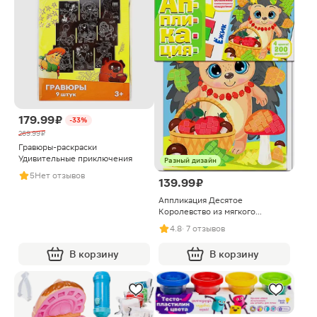
179.99 ₽
-33%
269.99 ₽
Гравюры-раскраски
Удивительные приключения
Разный дизайн
5
Нет отзывов
139.99 ₽
Аппликация Десятое
Королевство из мягкого
пластика в ассортименте
4.8
· 7 отзывов
В корзину
В корзину