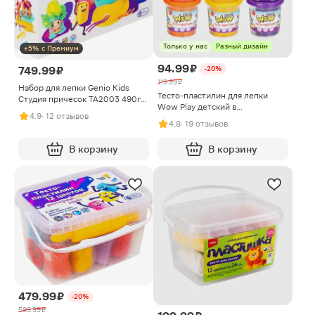
Только у нас
Разный дизайн
+5% с Премиум
94.99 ₽
749.99 ₽
-20%
119.99 ₽
Набор для лепки Genio Kids
Тесто-пластилин для лепки
Студия причесок TA2003 490г
Wow Play детский в
24.5*17*6см
4.9
· 12 отзывов
ассортименте
4.8
· 19 отзывов
В корзину
В корзину
479.99 ₽
-20%
599.99 ₽