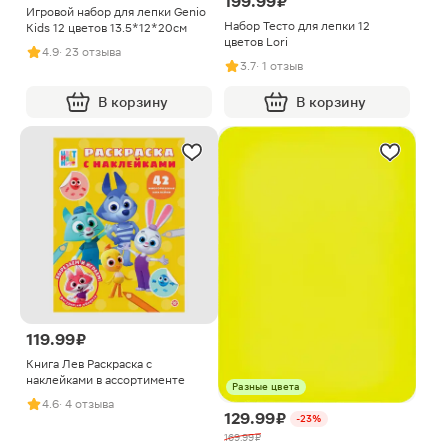
199.99 ₽
Игровой набор для лепки Genio
Набор Тесто для лепки 12
Kids 12 цветов 13.5*12*20см
цветов Lori
4.9
· 23 отзыва
3.7
· 1 отзыв
В корзину
В корзину
119.99 ₽
Книга Лев Раскраска с
наклейками в ассортименте
Разные цвета
4.6
· 4 отзыва
129.99 ₽
-23%
169.99 ₽