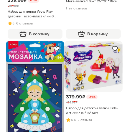
239.99 ₽
-20%
Мега-лепка 1.65кг 25*20*18см
299.99 ₽
Нет отзывов
Набор для лепки Wow Play
детский Тесто-пластилин 6
цветов
5
· 6 отзывов
В корзину
В корзину
379.99 ₽
-24%
499.99 ₽
Набор для детской лепки Kids-
Art 266г 19*13*5см
4.4
· 2 отзыва