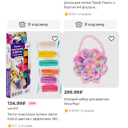
Доска для лепки Проф-Пресс с
бортом А4 флуор в
ассортименте
5
Нет отзывов
В корзину
В корзину
299.99 ₽
Игровой набор для девочек
134.99 ₽
-20%
WowPlay!
169.99 ₽
4.9
Нет отзывов
Тесто-пластилин Аспект Genio
Kids 6 цветов с эффектами 180г
9*16.5*2см
4.7
· 2 отзыва