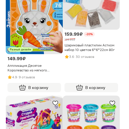
159.99 ₽
-20%
199.99 ₽
Шариковый пластилин Астком
набор 10 цветов 6*6*22см 80г
Разный дизайн
3.6
· 30 отзывов
149.99 ₽
Аппликация Десятое
Королевство из мягкого
пластика фигурные блоки в
4.9
· 9 отзывов
ассортименте
В корзину
В корзину