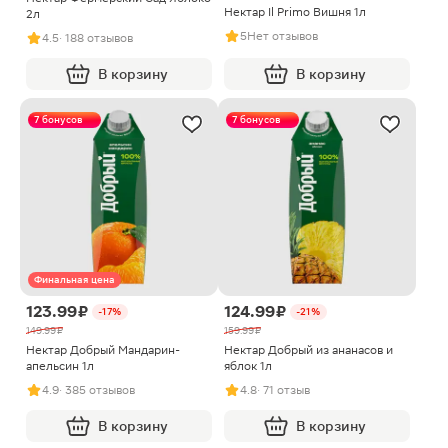
Нектар Il Primo Вишня 1л
2л
5
Нет отзывов
4.5
· 188 отзывов
В корзину
В корзину
7 бонусов
7 бонусов
Финальная цена
123.99 ₽
124.99 ₽
-17%
-21%
149.99 ₽
159.99 ₽
Нектар Добрый Мандарин-
Нектар Добрый из ананасов и
апельсин 1л
яблок 1л
4.9
· 385 отзывов
4.8
· 71 отзыв
В корзину
В корзину