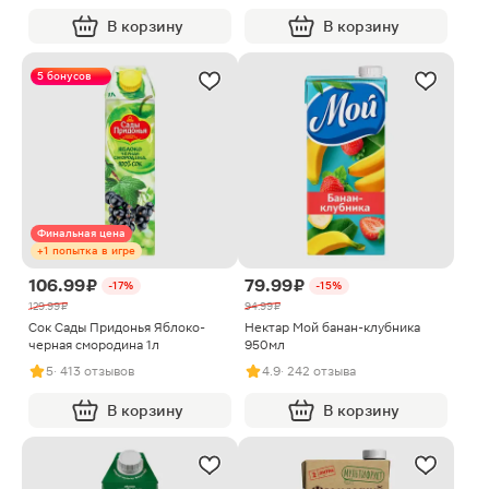
В корзину
В корзину
5 бонусов
Финальная цена
+1 попытка в игре
106.99 ₽
79.99 ₽
-17%
-15%
129.99 ₽
94.99 ₽
Сок Сады Придонья Яблоко-
Нектар Мой банан-клубника
черная смородина 1л
950мл
5
· 413 отзывов
4.9
· 242 отзыва
В корзину
В корзину