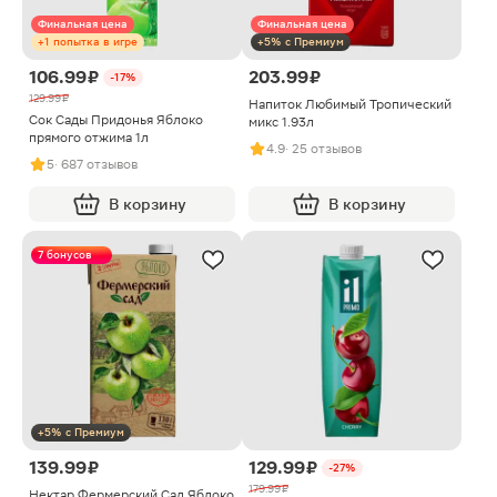
Финальная цена
Финальная цена
+1 попытка в игре
+5% с Премиум
106.99 ₽
203.99 ₽
-17%
129.99 ₽
Напиток Любимый Тропический
Сок Сады Придонья Яблоко
микс 1.93л
прямого отжима 1л
4.9
· 25 отзывов
5
· 687 отзывов
В корзину
В корзину
7 бонусов
+5% с Премиум
139.99 ₽
129.99 ₽
-27%
179.99 ₽
Нектар Фермерский Сад Яблоко