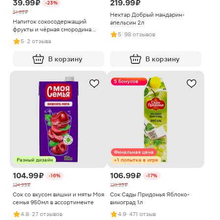
39.99 ₽
219.99 ₽
-23%
51.99 ₽
Нектар Добрый мандарин-
Напиток сокосодержащий
апельсин 2л
фрукты и чёрная смородина
5
· 98 отзывов
Фрутоняня 200мл
5
· 2 отзыва
В корзину
В корзину
5 бонусов
Финальная цена
Разный дизайн
+1 попытка в игре
104.99 ₽
106.99 ₽
-16%
-17%
124.99 ₽
129.99 ₽
Сок со вкусом вишни и мяты Моя
Сок Сады Придонья Яблоко-
семья 950мл в ассортименте
виноград 1л
4.8
· 27 отзывов
4.9
· 471 отзыв