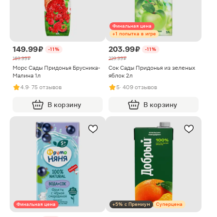
Финальная цена
+1 попытка в игре
149.99 ₽
203.99 ₽
-11%
-11%
169.99 ₽
229.99 ₽
Морс Сады Придонья Брусника-
Сок Сады Придонья из зеленых
Малина 1л
яблок 2л
4.9
· 75 отзывов
5
· 409 отзывов
В корзину
В корзину
Финальная цена
+5% с Премиум
Суперцена