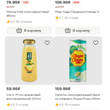
79.99 ₽
109.99 ₽
-15%
-35%
94.99 ₽
169.99 ₽
Нектар Мой мультифруктовый
Морс Сады Придонья Клюква 1л
950мл
4.7
· 44 отзыва
4.8
· 90 отзывов
В корзину
В корзину
59.99 ₽
159.99 ₽
Сок IL Primo ананасовый
Напиток сокосодержащий Дыня
восстановленный 200мл
со сливками Chupa Chups 250мл
4.5
· 3 отзыва
4.6
· 19 отзывов