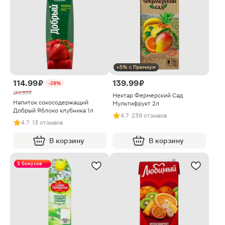
+5% с Премиум
114.99 ₽
139.99 ₽
-28%
159.99 ₽
Нектар Фермерский Сад
Напиток сокосодержащий
Мультифрукт 2л
Добрый Яблоко клубника 1л
4.7
· 239 отзывов
4.7
· 13 отзывов
В корзину
В корзину
5 бонусов