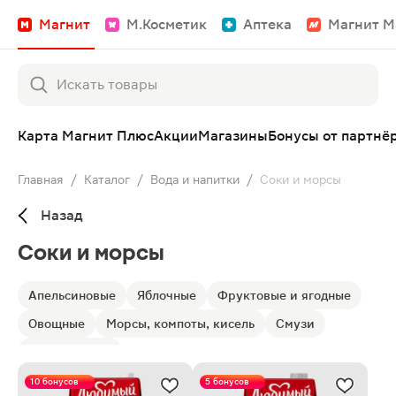
Магнит
М.Косметик
Аптека
Магнит М
Карта Магнит Плюс
Акции
Магазины
Бонусы от партнё
Главная
/
Каталог
/
Вода и напитки
/
Соки и морсы
Назад
Соки и морсы
Апельсиновые
Яблочные
Фруктовые и ягодные
Овощные
Морсы, компоты, кисель
Смузи
Наши бренды
10 бонусов
5 бонусов