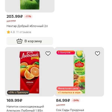
203.99 ₽
-11%
229.99 ₽
Нектар Добрый яблочный 2л
4.8
· 11 отзывов
В корзину
5 бонусов
Финальная цена
+5% с Премиум
+1 попытка в игре
169.99 ₽
84.99 ₽
-34%
129.99 ₽
Напиток сокосодержащий
Сок Сады Придонья
Апельсин Любимый 1.93л