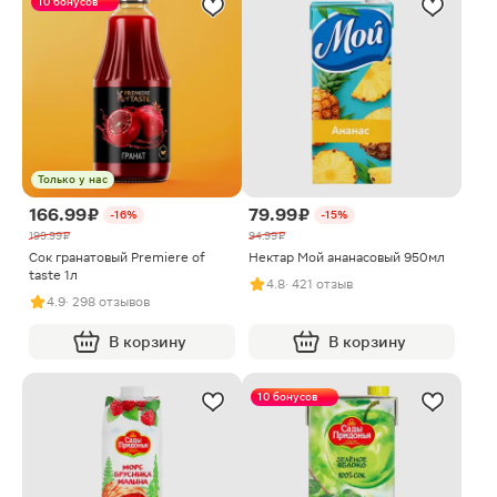
10 бонусов
Только у нас
166.99 ₽
79.99 ₽
-16%
-15%
199.99 ₽
94.99 ₽
Сок гранатовый Premiere of
Нектар Мой ананасовый 950мл
taste 1л
4.8
· 421 отзыв
4.9
· 298 отзывов
В корзину
В корзину
10 бонусов