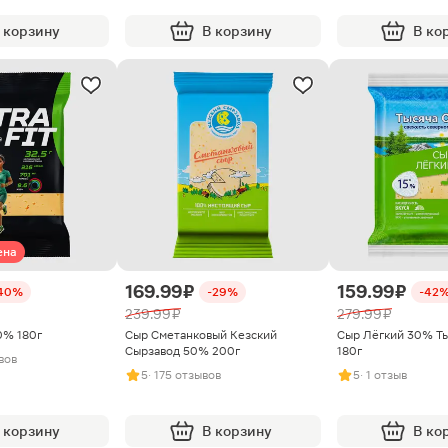
 корзину
В корзину
В ко
ена
169.99 ₽
159.99 ₽
40%
-29%
-42
239.99 ₽
279.99 ₽
20% 180г
Сыр Сметанковый Кезский
Сыр Лёгкий 30% Ты
Сырзавод 50% 200г
180г
ывов
5
· 175 отзывов
5
· 1 отзыв
 корзину
В корзину
В ко