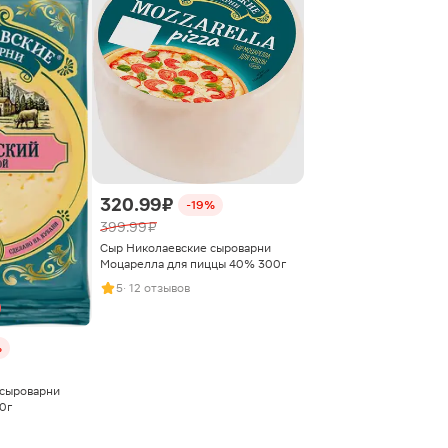
320.99 ₽
-19%
399.99 ₽
Сыр Николаевские сыроварни
Моцарелла для пиццы 40% 300г
5
· 12 отзывов
%
 сыроварни
0г