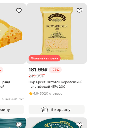
Финальная цена
181.99 ₽
%
-27%
249.99 ₽
 Гранд
Сыр Брест-Литовск Королевский
вой
полутвёрдый 45% 200г
4.9
· 3020 отзывов
1049.99 ₽ · 1кг
рзину
В корзину