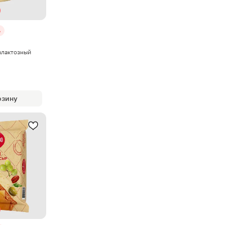
%
злактозный
рзину