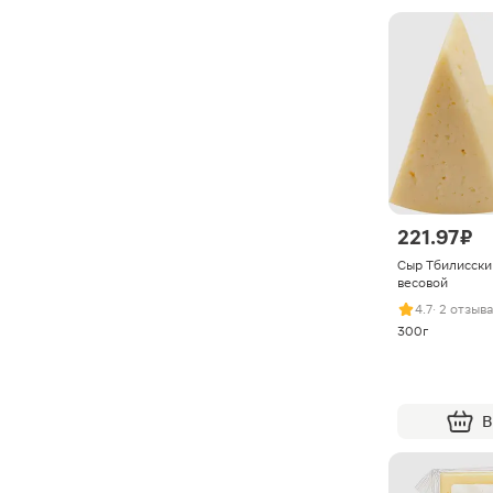
221.97 ₽
Сыр Тбилисск
весовой
4.7
· 2 отзыва
300г
В