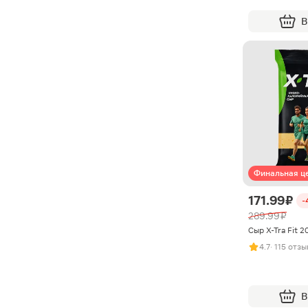
В
Финальная ц
171.99 ₽
-
289.99 ₽
Сыр X-Tra Fit 
4.7
· 115 отз
В