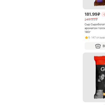
181.99 ₽
-
249.99 ₽
Сыр Сыробогат
ароматом топл
180г
5
· 147 отзыв
В