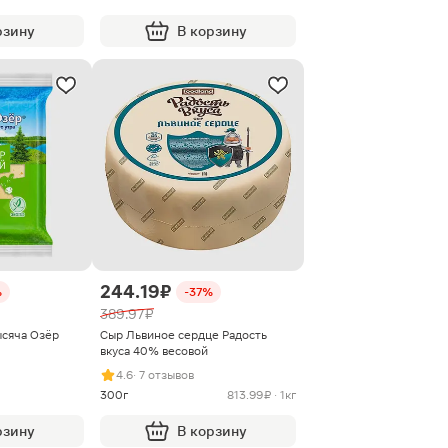
рзину
В корзину
244.19 ₽
%
-37%
389.97 ₽
сяча Озёр
Сыр Львиное сердце Радость
вкуса 40% весовой
4.6
· 7 отзывов
300г
813.99 ₽ · 1кг
рзину
В корзину