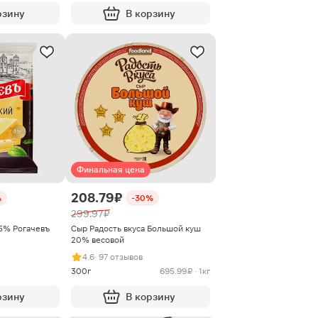
рзину
В корзину
Финальная цена
208.79 ₽
%
-30%
299.97 ₽
5% Рогачевъ
Сыр Радость вкуса Большой куш
20% весовой
4.6
· 97 отзывов
300г
695.99 ₽ · 1кг
рзину
В корзину