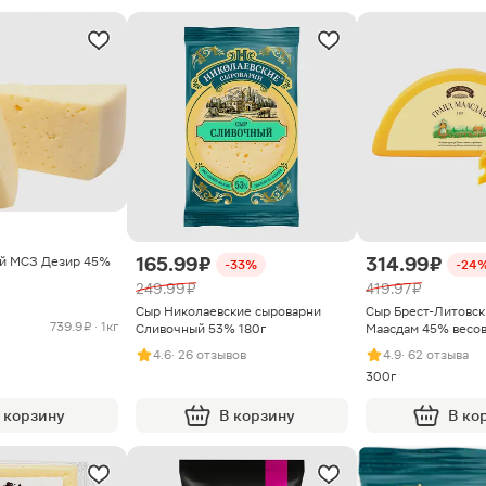
165.99 ₽
314.99 ₽
ий МСЗ Дезир 45%
-33%
-24
249.99 ₽
419.97 ₽
Сыр Николаевские сыроварни
Сыр Брест-Литовск
739.9 ₽ · 1кг
Сливочный 53% 180г
Маасдам 45% весо
4.6
· 26 отзывов
4.9
· 62 отзыва
300г
 корзину
В корзину
В ко