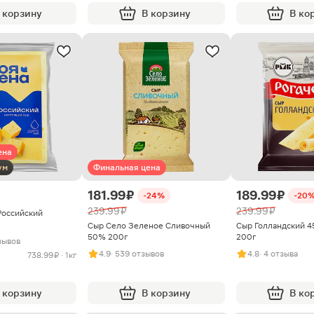
 корзину
В корзину
В ко
ена
ум
Финальная цена
181.99 ₽
189.99 ₽
-24%
-20
239.99 ₽
239.99 ₽
Российский
Сыр Село Зеленое Сливочный
Сыр Голландский 4
50% 200г
200г
зывов
4.9
· 539 отзывов
4.8
· 4 отзыва
738.99 ₽ · 1кг
 корзину
В корзину
В ко