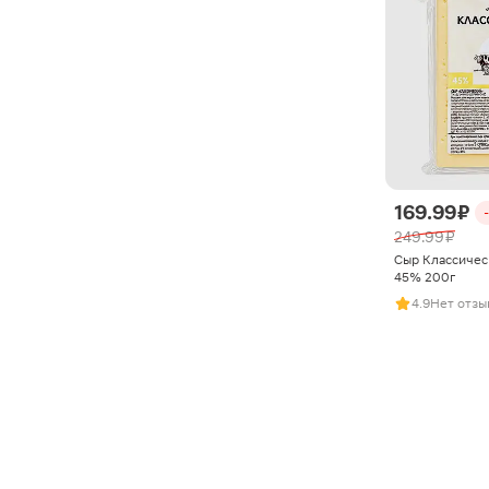
169.99 ₽
249.99 ₽
Сыр Классичес
45% 200г
4.9
Нет отзы