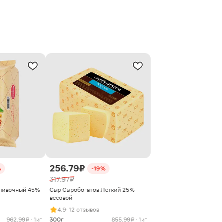
256.79 ₽
%
-19%
317.97 ₽
сливочный 45%
Сыр Сыробогатов Легкий 25%
весовой
4.9
· 12 отзывов
962.99 ₽ · 1кг
300г
855.99 ₽ · 1кг