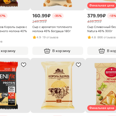
Финальная цена
160.99 ₽
379.99 ₽
27%
-35%
-13
249.99 ₽
439.99 ₽
ов Король сыров с
Сыр с ароматом топленого
Сыр Сливочный бе
еного молока 40%
молока 45% Богдаша 180г
Natura 45% 300г
4.9
· 19 отзывов
4.8
· 866 отзывов
ов
 корзину
В корзину
В ко
Финальная цена