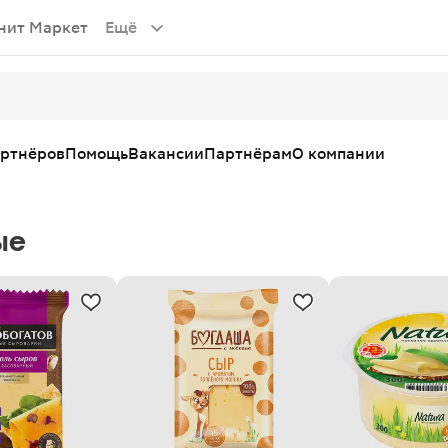
нит Маркет
Ещё
артнёров
Помощь
Вакансии
Партнёрам
О компании
ые