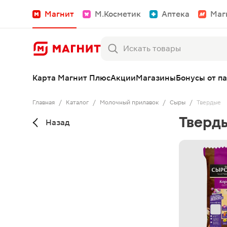
Магнит
М.Косметик
Аптека
Маг
Карта Магнит Плюс
Акции
Магазины
Бонусы от п
Главная
/
Каталог
/
Молочный прилавок
/
Сыры
/
Твердые
Тверд
Назад