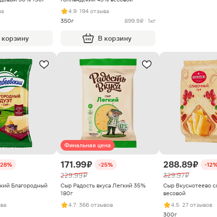
ва
4.9
· 194 отзыва
350г
899.9 ₽ · 1кг
 корзину
В корзину
Финальная цена
171.99 ₽
288.89 ₽
-28%
-25%
-12
229.99 ₽
329.97 ₽
кий Благородный
Сыр Радость вкуса Легкий 35%
Сыр Вкуснотеево 
180г
весовой
ыва
4.7
· 366 отзывов
4.5
· 27 отзывов
300г