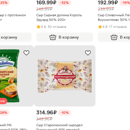
169.99 ₽
192.99 ₽
-25%
-32%
-19%
249.99 ₽
239.99 ₽
ыр с протеином
Сыр Сырная долина Король
Сыр Сливочный Ле
0г
Эдуард 50% 200г
Вкуснотеево 30% 1
4.8
· 30 отзывов
4.9
· 17 отзывов
 корзину
В корзину
В ко
ена
314.96 ₽
-28%
-10%
349.96 ₽
ский МК
Сыр Староминский сыродел
довый 50% 190г
Голландский 45% весовой