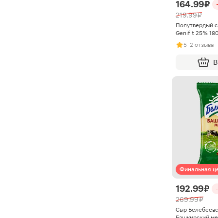
164.99 ₽
219.99 ₽
Полутвердый с
Genifit 25% 18
5
· 2 отзыва
В
Финальная ц
192.99 ₽
269.99 ₽
Сыр Белебеев
Башкирский ме