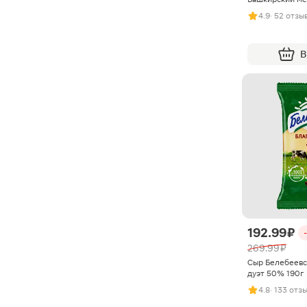
4.9
· 52 отзы
В
192.99 ₽
269.99 ₽
Сыр Белебеевс
дуэт 50% 190г
4.8
· 133 отз