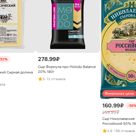
278.99 ₽
-32%
Сыр Формула про Molodo Balance
20% 180г
кий Сырная долина
5
· 12 отзывов
вов
Финальная цена
160.99 ₽
-38
259.99 ₽
Сыр Николаевские
Российский 50% 18
4.8
· 136 отзывов