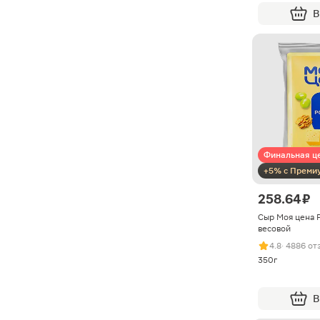
В
Финальная ц
+5% с Преми
258.64 ₽
Сыр Моя цена 
весовой
4.8
· 4886 от
350г
В