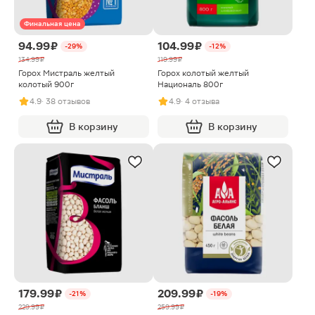
Финальная цена
94.99 ₽
104.99 ₽
-29%
-12%
134.99 ₽
119.99 ₽
Горох Мистраль желтый
Горох колотый желтый
колотый 900г
Националь 800г
4.9
· 38 отзывов
4.9
· 4 отзыва
В корзину
В корзину
179.99 ₽
209.99 ₽
-21%
-19%
229.99 ₽
259.99 ₽