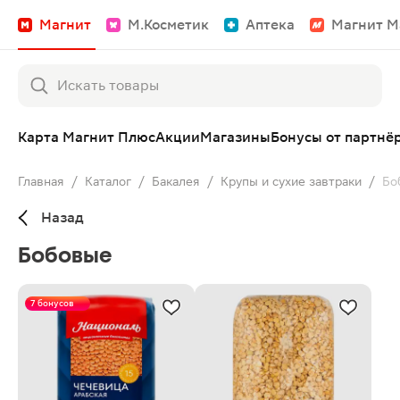
Магнит
М.Косметик
Аптека
Магнит М
Карта Магнит Плюс
Акции
Магазины
Бонусы от партнё
Главная
/
Каталог
/
Бакалея
/
Крупы и сухие завтраки
/
Бо
Назад
Бобовые
7 бонусов