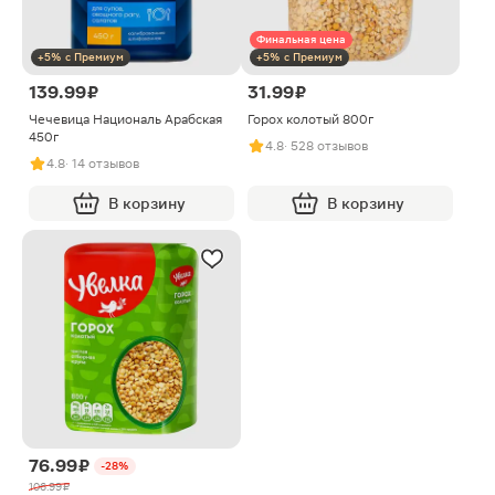
Финальная цена
+5% с Премиум
+5% с Премиум
139.99 ₽
31.99 ₽
Чечевица Националь Арабская
Горох колотый 800г
450г
4.8
· 528 отзывов
4.8
· 14 отзывов
В корзину
В корзину
76.99 ₽
-28%
106.99 ₽