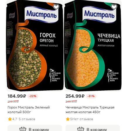
184.99 ₽
254.99 ₽
-22%
-31%
239.99 ₽
369.99 ₽
Горох Мистраль Зеленый
Чечевица Мистраль Турецкая
колотый 500г
желтая колотая 450г
4.7
· 5 отзывов
5
Нет отзывов
В корзину
В корзину