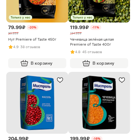
Только у нас
Только у нас
79.99 ₽
119.99 ₽
-20%
-11%
99.99 ₽
134.99 ₽
Нут Premiere of Taste 450г
Чечевица зелёная целая
Premiere of Taste 400г
4.9
· 38 отзывов
4.8
· 45 отзывов
В корзину
В корзину
204.99 ₽
199.99 ₽
-16%