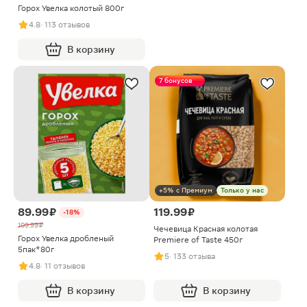
Горох Увелка колотый 800г
4.8
· 113 отзывов
В корзину
7 бонусов
+5% с Премиум
Только у нас
89.99 ₽
119.99 ₽
-18%
109.99 ₽
Чечевица Красная колотая
Горох Увелка дробленый
Premiere of Taste 450г
5пак*80г
5
· 133 отзыва
4.8
· 11 отзывов
В корзину
В корзину