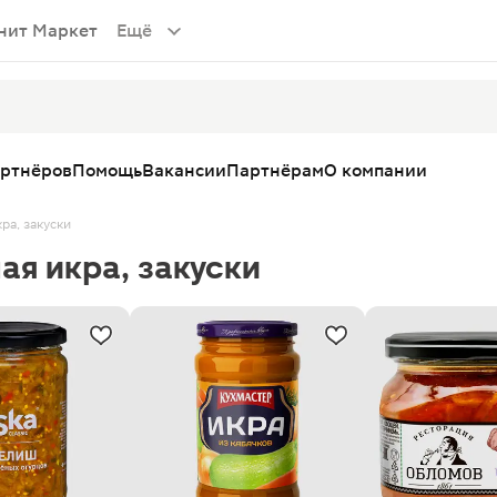
нит Маркет
Ещё
артнёров
Помощь
Вакансии
Партнёрам
О компании
ра, закуски
я икра, закуски