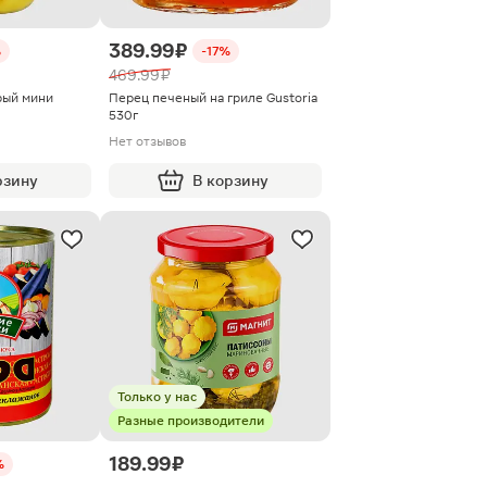
389.99 ₽
%
-17%
469.99 ₽
рый мини
Перец печеный на гриле Gustoria
530г
Нет отзывов
рзину
В корзину
Только у нас
Разные производители
189.99 ₽
%