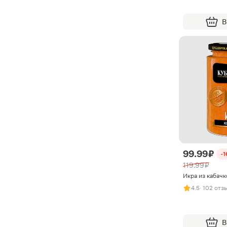
В
99.99 ₽
-
119.99 ₽
Икра из кабачк
4.5
· 102 отз
В