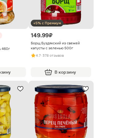
+5% с Премиум
149.99 ₽
Борщ Буздякский из свежей
капусты с зеленью 500г
 460г
4.7
· 378 отзывов
рзину
В корзину