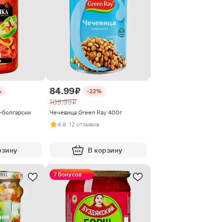
84.99 ₽
%
-22%
109.99 ₽
-болгарски
Чечевица Green Ray 400г
4.8
· 12 отзывов
рзину
В корзину
7 бонусов