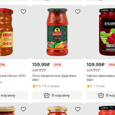
159.99 ₽
109.99 ₽
17%
-20%
-15%
199.99 ₽
129.99 ₽
рская Магнит 400г
Лечо Закарпатское Дядя Ваня
Свекла маринованн
460г
480г
ва
4.9
· 115 отзывов
5
· 1 отзыв
 корзину
В корзину
В ко