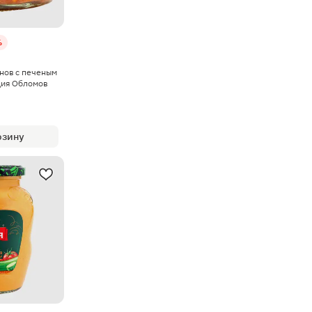
%
анов c печеным
ция Обломов
рзину