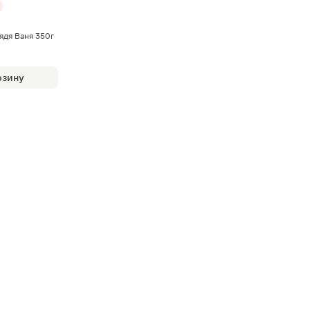
ядя Ваня 350г
рзину