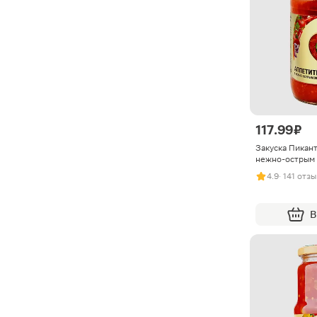
117.99 ₽
Закуска Пикант
нежно-острым 
4.9
· 141 отзы
В