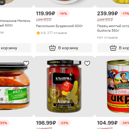
ум
119.99 ₽
239.99 ₽
-14%
-17
139.99 ₽
289.99 ₽
мпиньонов Меленъ
ый 500г
Рассольник Буздякский 500г
Перец желтый ост
Gustoria 350г
вов
4.8
· 277 отзывов
Нет отзывов
 корзину
В корзину
В ко
198.99 ₽
104.99 ₽
-33%
-23%
-34