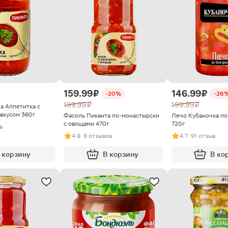
159.99 ₽
146.99 ₽
-20%
-26
199.99 ₽
199.99 ₽
а Аппетитка с
вкусом 360г
Фасоль Пиканта по-монастырски
Лечо Кубаночка по
с овощами 470г
720г
в
4.8
· 9 отзывов
4.7
· 91 отзыв
 корзину
В корзину
В ко