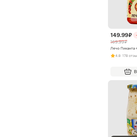
149.99 ₽
169.99 ₽
Лечо Пиканта 
4.8
· 178 отз
В