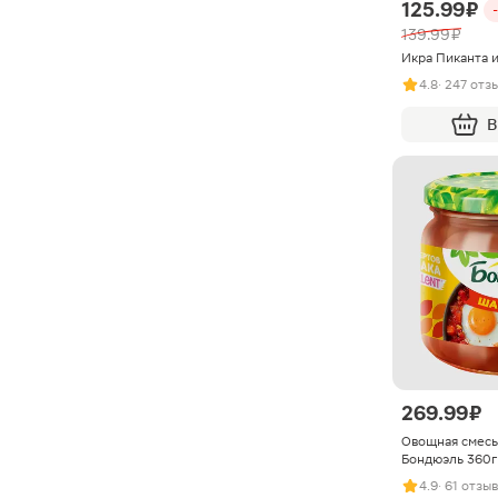
125.99 ₽
139.99 ₽
Икра Пиканта и
4.8
· 247 отз
В
269.99 ₽
Овощная смес
Бондюэль 360г
4.9
· 61 отзыв