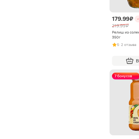
179.99 ₽
219.99 ₽
Релиш из солен
350г
5
· 2 отзыва
В
7 бонусов