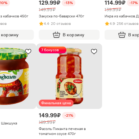
129.99 ₽
114.99 ₽
-10%
-13%
-17%
149.99 ₽
139.99 ₽
з кабачков 450г
Закуска по-баварски 470г
Икра из кабачков Д
ывов
4.4
· 20 отзывов
4.9
· 256 отзывов
 корзину
В корзину
В ко
7 бонусов
Финальная цена
149.99 ₽
-21%
189.99 ₽
ь Шакшука
Фасоль Пиканта печеная в
томатном соусе 470г