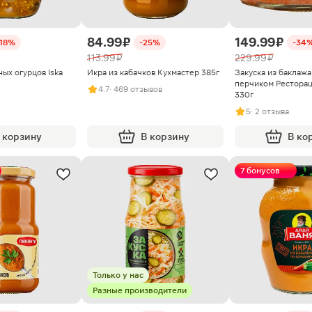
84.99 ₽
149.99 ₽
-18%
-25%
-34
113.99 ₽
229.99 ₽
ых огурцов Iska
Икра из кабачков Кухмастер 385г
Закуска из баклаж
перчиком Рестора
4.7
· 469 отзывов
330г
5
· 2 отзыва
 корзину
В корзину
В ко
7 бонусов
Только у нас
Разные производители