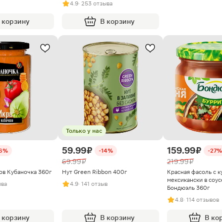
4.9
· 253 отзыва
 корзину
В корзину
Только у нас
59.99 ₽
159.99 ₽
16%
-14%
-27%
69.99 ₽
219.99 ₽
ов Кубаночка 360г
Нут Green Ribbon 400г
Красная фасоль с к
мексикански в соус
ыва
4.9
· 141 отзыв
Бондюэль 360г
4.8
· 114 отзывов
 корзину
В корзину
В ко