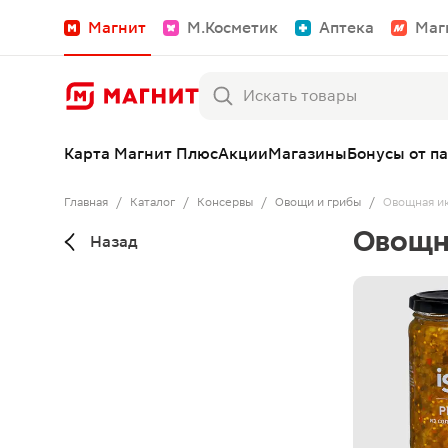
Магнит
М.Косметик
Аптека
Маг
Карта Магнит Плюс
Акции
Магазины
Бонусы от п
Главная
/
Каталог
/
Консервы
/
Овощи и грибы
/
Овощная ик
Овощна
Назад