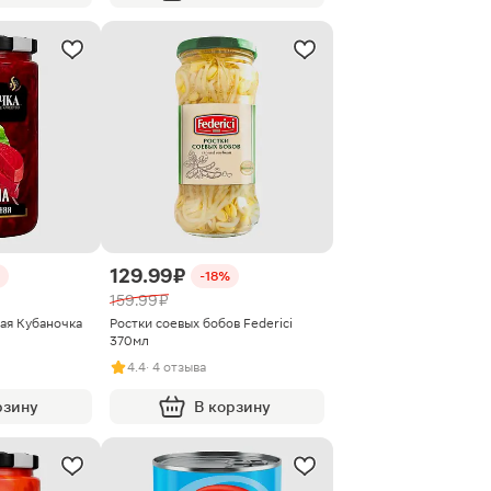
129.99 ₽
-18%
159.99 ₽
ая Кубаночка
Ростки соевых бобов Federici
370мл
4.4
· 4 отзыва
рзину
В корзину