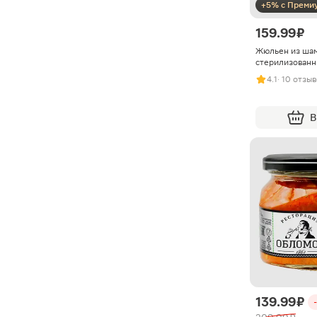
+5% с Преми
159.99 ₽
Жюльен из ша
стерилизованн
4.1
· 10 отзы
В
139.99 ₽