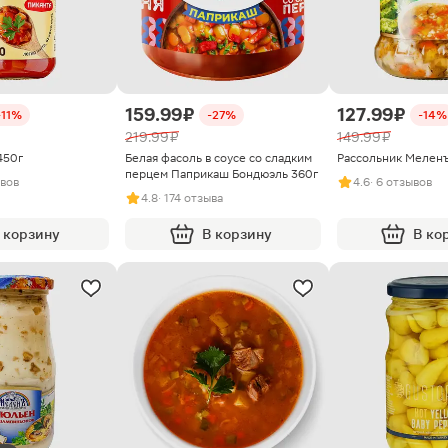
159.99 ₽
127.99 ₽
-11%
-27%
-14%
219.99 ₽
149.99 ₽
450г
Белая фасоль в соусе со сладким
Рассольник Меленъ
перцем Паприкаш Бондюэль 360г
ывов
4.6
· 6 отзывов
4.8
· 174 отзыва
 корзину
В корзину
В ко