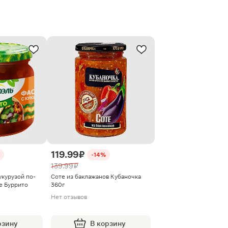
119.99 ₽
-14%
139.99 ₽
укурузой по-
Соте из баклажанов Кубаночка
е Буррито
360г
Нет отзывов
рзину
В корзину