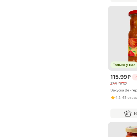
Только у нас
115.99 ₽
-
139.99 ₽
Закуска Венге
4.8
· 63 отзы
В