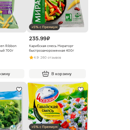
+5% с Премиум
235.99 ₽
en Ribbon
Карибская смесь Мираторг
ый 700г
быстрозамороженная 400г
4.9
· 260 отзывов
рзину
В корзину
+5% с Премиум