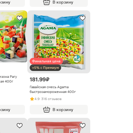
рзину
В корзину
Финальная цена
+5% с Премиум
езона Рагу
181.99 ₽
ая 400г
Гавайская смесь Agama
быстрозамороженная 400г
4.9
· 316 отзывов
рзину
В корзину