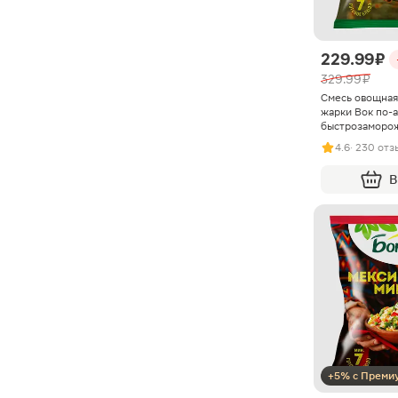
229.99 ₽
329.99 ₽
Смесь овощная
жарки Вок по-
быстрозаморо
4.6
· 230 отз
В
+5% с Преми