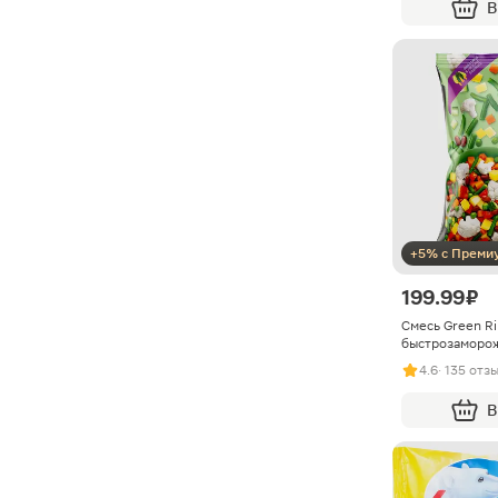
В
+5% с Преми
199.99 ₽
Смесь Green R
быстрозаморо
4.6
· 135 отз
В