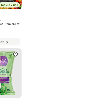
Только у нас
ь
я Premiere of
рзину