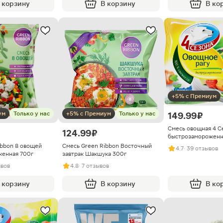
 корзину
В корзину
В ко
+5% с Премиум
ум
Только у нас
+5% с Премиум
Только у нас
149.99 ₽
Смесь овощная 4 С
124.99 ₽
быстрозамороженн
ibbon 8 овощей
Смесь Green Ribbon Восточный
4.7
· 39 отзывов
женная 700г
завтрак Шакшука 300г
ывов
4.8
· 7 отзывов
 корзину
В корзину
В ко