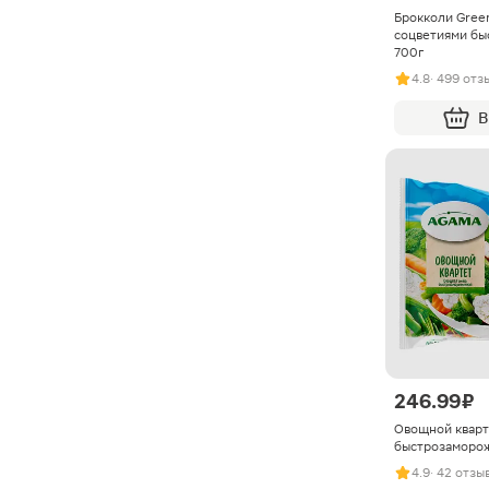
Брокколи Gree
соцветиями бы
700г
4.8
· 499 отз
В
246.99 ₽
Овощной квар
быстрозаморо
4.9
· 42 отзы