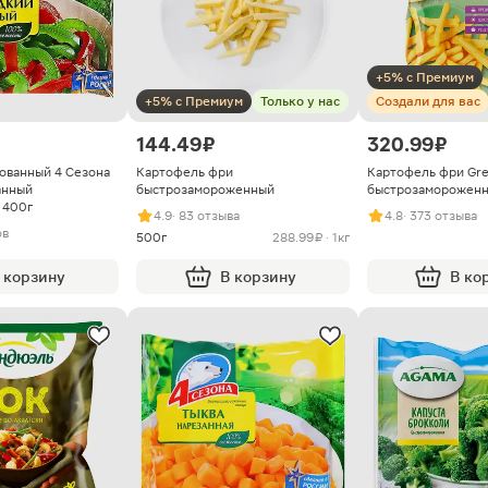
+5% с Премиум
+5% с Премиум
Только у нас
Создали для вас
144.49 ₽
320.99 ₽
ованный 4 Сезона
Картофель фри
Картофель фри Gre
анный
быстрозамороженный
быстрозамороженн
 400г
4.9
· 83 отзыва
4.8
· 373 отзыва
ов
500г
288.99 ₽ · 1кг
 корзину
В корзину
В ко