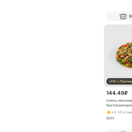
В
+5% с Преми
144.49 ₽
Смесь мексика
быстрозаморо
4.9
· 59 отзы
500г