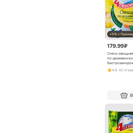
+5% с Преми
179.99 ₽
Смесь овощная
по-деревенски
быстрозаморо
4.8
· 42 отзы
В