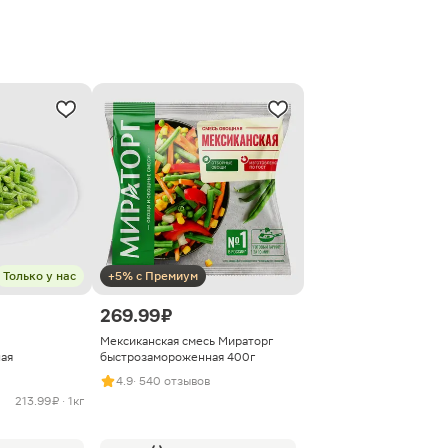
Только у нас
+5% с Премиум
269.99 ₽
Мексиканская смесь Мираторг
ая
быстрозамороженная 400г
4.9
· 540 отзывов
213.99 ₽ · 1кг