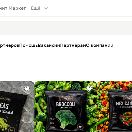
нит Маркет
Ещё
артнёров
Помощь
Вакансии
Партнёрам
О компании
и