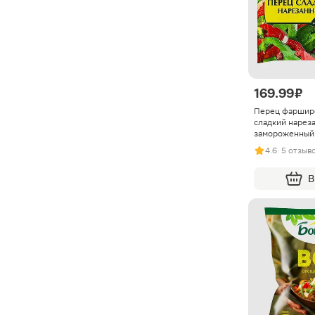
169.99 ₽
Перец фаршир
сладкий нарез
замороженный
4.6
· 5 отзыв
В