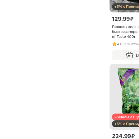
+5% с Преми
129.99 ₽
Горошек зелё
быстрозаморо
of Taste 400г
4.6
· 216 отз
В
Финальная ц
+5% с Преми
224.99 ₽