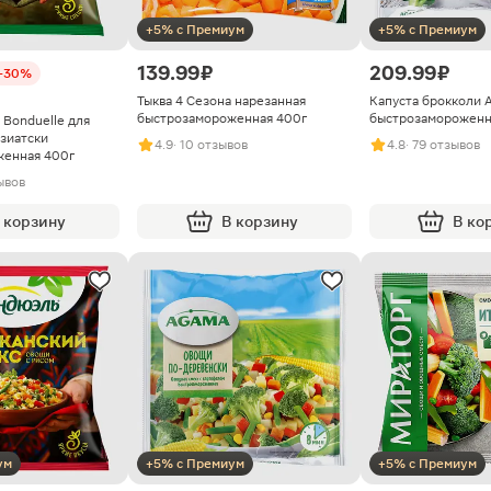
+5% с Премиум
+5% с Премиум
139.99 ₽
209.99 ₽
-30%
Тыква 4 Сезона нарезанная
Капуста брокколи 
быстрозамороженная 400г
быстрозамороженн
 Bonduelle для
азиатски
4.9
· 10 отзывов
4.8
· 79 отзывов
женная 400г
ывов
 корзину
В корзину
В ко
ум
+5% с Премиум
+5% с Премиум