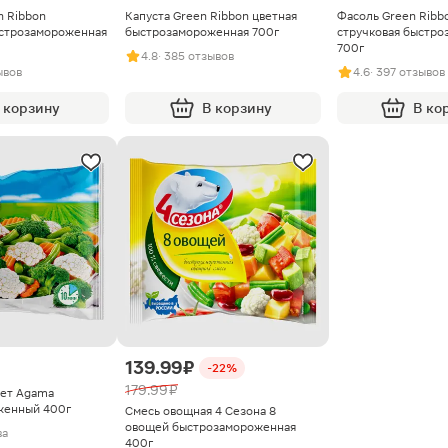
n Ribbon
Капуста Green Ribbon цветная
Фасоль Green Ribb
строзамороженная
быстрозамороженная 700г
стручковая быстро
700г
4.8
· 385 отзывов
ывов
4.6
· 397 отзывов
 корзину
В корзину
В ко
139.99 ₽
-22%
179.99 ₽
тет Agama
женный 400г
Смесь овощная 4 Сезона 8
овощей быстрозамороженная
ва
400г