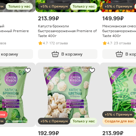
ум
Только у нас
+5% с Премиум
Только у нас
+5% с Премиум
213.99 ₽
149.99 ₽
ный
Капуста брокколи
Мексиканская смес
женный Premiere
быстрозамороженная Premiere of
быстрозамороженна
Taste 400г
Taste 400г
ывов
4.7
· 172 отзыва
4.7
· 23 отзыва
 корзину
В корзину
В ко
ена
+5% с Премиум
ум
+5% с Премиум
Только у нас
Создали для вас
192.99 ₽
213.99 ₽