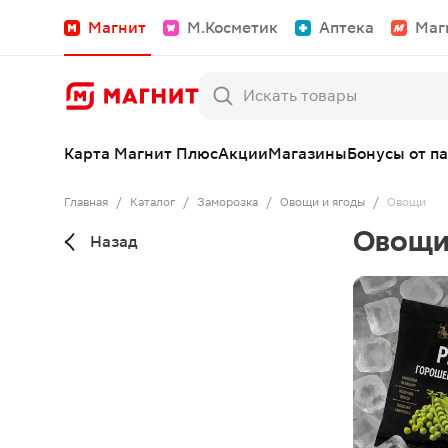
Магнит
М.Косметик
Аптека
Маг
Карта Магнит Плюс
Акции
Магазины
Бонусы от п
Главная
/
Каталог
/
Заморозка
/
Овощи и ягоды
/
Овощи
Овощ
Назад