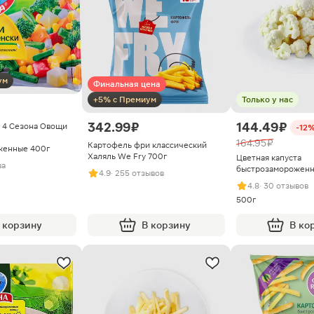
ум
Финальная цена
+5% с Премиум
Только у нас
342.99 ₽
144.49 ₽
 4 Сезона Овощи
-12
164.95 ₽
Картофель фри классический
женные 400г
Халяль We Fry 700г
Цветная капуста
ва
быстрозамороженн
4.9
· 255 отзывов
4.8
· 30 отзывов
500г
 корзину
В корзину
В ко