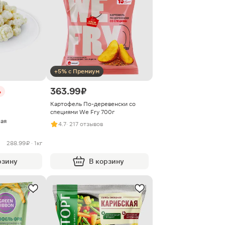
+5% с Премиум
363.99 ₽
%
Картофель По-деревенски со
специями We Fry 700г
ая
4.7
· 217 отзывов
288.99 ₽ · 1кг
рзину
В корзину