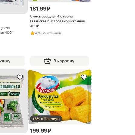
181.99 ₽
Смесь овощная 4 Сезона
Гавайская быстрозамороженная
400г
Agama
ая 400г
4.9
· 35 отзывов
рзину
В корзину
+5% с Премиум
199.99 ₽