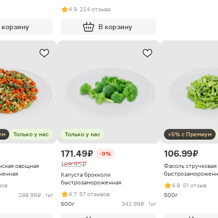
4.9
· 224 отзыва
 корзину
В корзину
ум
Только у нас
Только у нас
+5% с Премиум
171.49 ₽
106.99 ₽
-9%
189.95 ₽
нская овощная
Фасоль стручковая
женная
быстрозамороженн
Капуста брокколи
быстрозамороженная
вов
4.8
· 51 отзыв
4.7
· 57 отзывов
288.99 ₽ · 1кг
500г
500г
342.99 ₽ · 1кг