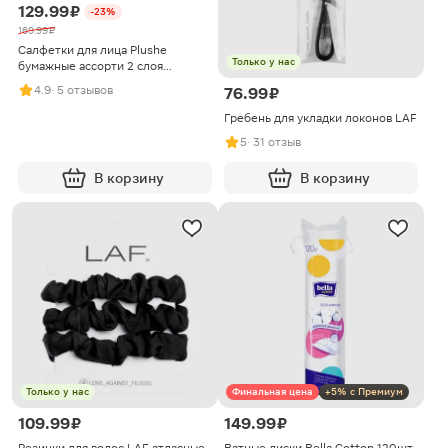
129.99 ₽
-23%
169.99 ₽
Салфетки для лица Plushe
Только у нас
бумажные ассорти 2 слоя
21*12*8см 180л в ассортименте
4.9
· 5 отзывов
76.99 ₽
Гребень для укладки локонов LAF
5
· 31 отзыв
В корзину
В корзину
Только у нас
Финальная цена
+5% с Премиум
109.99 ₽
149.99 ₽
Резинки для волос LAF атласные
Ватные диски Bella Cotton 120шт