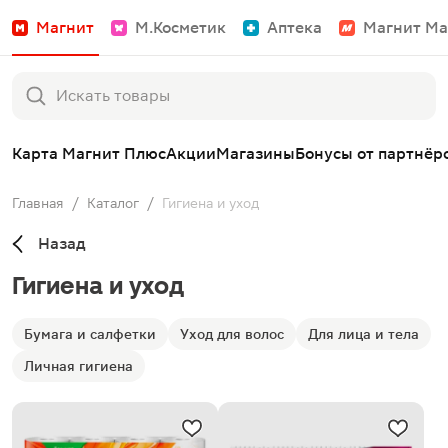
Магнит
М.Косметик
Аптека
Магнит Ма
Карта Магнит Плюс
Акции
Магазины
Бонусы от партнёр
Главная
/
Каталог
/
Гигиена и уход
Назад
Гигиена и уход
Бумага и салфетки
Уход для волос
Для лица и тела
Личная гигиена