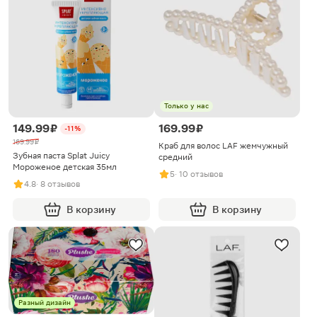
Только у нас
149.99 ₽
169.99 ₽
-11%
169.99 ₽
Краб для волос LAF жемчужный
Зубная паста Splat Juicy
средний
Мороженое детская 35мл
5
· 10 отзывов
4.8
· 8 отзывов
В корзину
В корзину
Разный дизайн