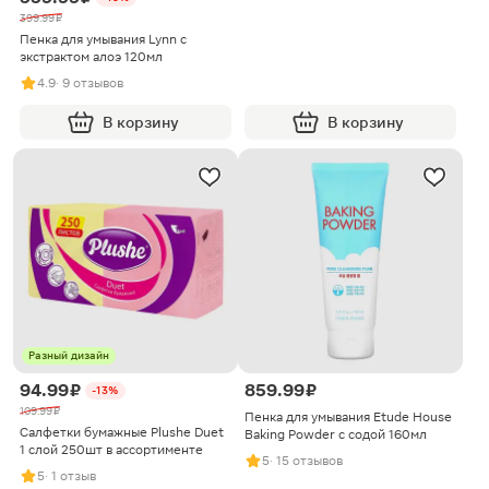
399.99 ₽
Пенка для умывания Lynn с
экстрактом алоэ 120мл
4.9
· 9 отзывов
В корзину
В корзину
Разный дизайн
94.99 ₽
859.99 ₽
-13%
109.99 ₽
Пенка для умывания Etude House
Салфетки бумажные Plushe Duet
Baking Powder с содой 160мл
1 слой 250шт в ассортименте
5
· 15 отзывов
5
· 1 отзыв