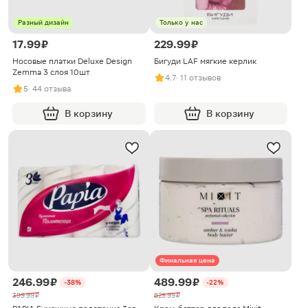
Разный дизайн
Только у нас
17.99 ₽
229.99 ₽
Носовые платки Deluxe Design
Бигуди LAF мягкие керлик
Zemma 3 слоя 10шт
4.7
· 11 отзывов
5
· 44 отзыва
В корзину
В корзину
Финальная цена
246.99 ₽
489.99 ₽
-38%
-22%
399.99 ₽
629.99 ₽