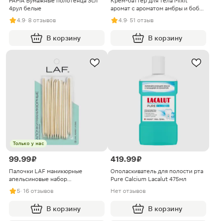
PAPIA Бумажные полотенца 3сл
Крем-баттер для тела Mixit
4рул белые
аромат с ароматом амбры и бобов
тонка 250г
4.9
· 8 отзывов
4.9
· 51 отзыв
В корзину
В корзину
Только у нас
99.99 ₽
419.99 ₽
Палочки LAF маникюрные
Ополаскиватель для полости рта
апельсиновые набор
Pure Calcium Lacalut 475мл
0.58*11.5*0.58см
5
· 16 отзывов
Нет отзывов
В корзину
В корзину