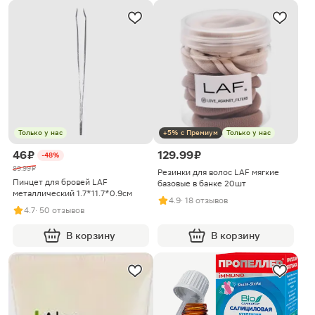
Только у нас
+5% с Премиум
Только у нас
46 ₽
129.99 ₽
-48%
89.99 ₽
Резинки для волос LAF мягкие
Пинцет для бровей LAF
базовые в банке 20шт
металлический 1.7*11.7*0.9см
4.9
· 18 отзывов
4.7
· 50 отзывов
В корзину
В корзину