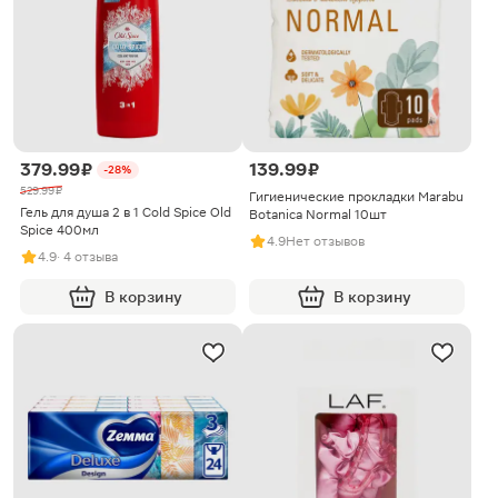
379.99 ₽
139.99 ₽
-28%
529.99 ₽
Гигиенические прокладки Marabu
Гель для душа 2 в 1 Cold Spice Old
Botanica Normal 10шт
Spice 400мл
4.9
Нет отзывов
4.9
· 4 отзыва
В корзину
В корзину