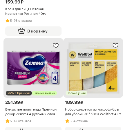
159.99 ₽
Крем для лица Невская
Косметика Ретинол 40мл
5
· 76 отзывов
В корзину
+5% с Премиум
Разный дизайн
Только у нас
251.99 ₽
189.99 ₽
Бумажные полотенца Премиум
Набор салфеток из микрофибры
декор Zemma 4 рулона 2 слоя
для уборки 30*30см Wellfort 4шт
5
· 13 отзывов
5
· 4 отзыва