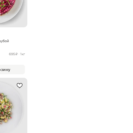
шубой
695 ₽ · 1кг
рзину