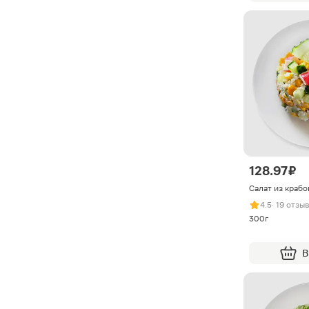
128.97 ₽
Салат из крабо
4.5
· 19 отзы
300г
В