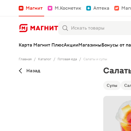
Магнит
М.Косметик
Аптека
Маг
Карта Магнит Плюс
Акции
Магазины
Бонусы от п
Главная
/
Каталог
/
Готовая еда
/
Салаты и супы
Салат
Назад
Супы
Са