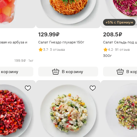
+5% с Премиум
129.99 ₽
208.5 ₽
вая из арбуза и
Салат Гнездо глухаря 150г
Салат Сельдь под 
3.7
· 3 отзыва
4.2
· 91 отзыв
300г
199.9 ₽ · 1кг
 корзину
В корзину
В ко