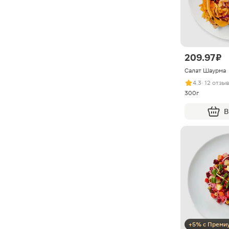
209.97 ₽
Салат Шаурма
4.3
· 12 отзы
300г
В
+5% с Преми