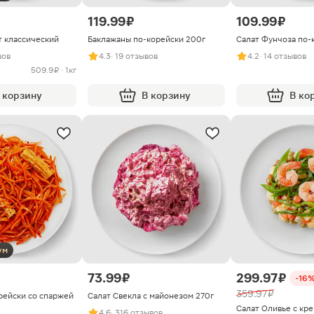
119.99 ₽
109.99 ₽
т классический
Баклажаны по-корейски 200г
Салат Фунчоза по-
вов
4.3
· 19 отзывов
4.2
· 14 отзывов
509.9 ₽ · 1кг
 корзину
В корзину
В ко
ум
73.99 ₽
299.97 ₽
-16
359.97 ₽
рейски со спаржей
Салат Свекла с майонезом 270г
Салат Оливье с кр
4.6
· 316 отзывов