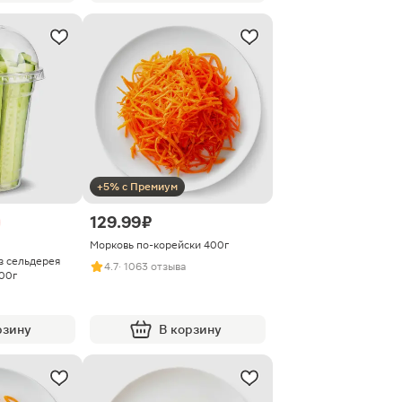
+5% с Премиум
129.99 ₽
Морковь по-корейски 400г
з сельдерея
4.7
· 1063 отзыва
00г
рзину
В корзину