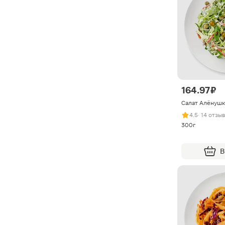
164.97 ₽
Салат Алёнушк
4.5
· 14 отзы
300г
В