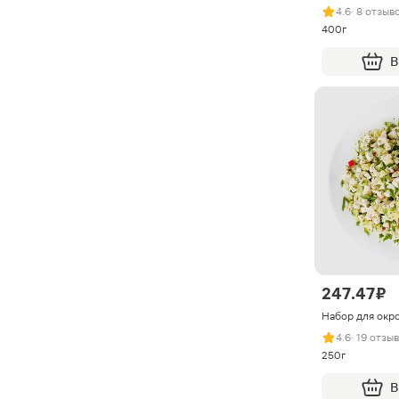
4.6
· 8 отзыв
400г
В
247.47 ₽
Набор для окр
4.6
· 19 отзы
250г
В