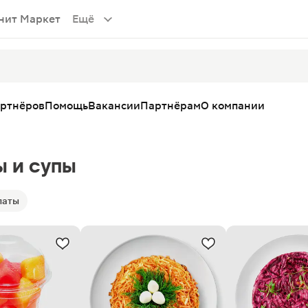
нит Маркет
Ещё
артнёров
Помощь
Вакансии
Партнёрам
О компании
ы и супы
латы