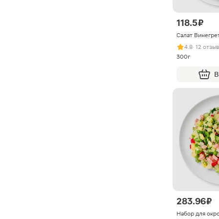
118.5 ₽
Салат Винегре
4.8
· 12 отзы
300г
В
283.96 ₽
Набор для окр