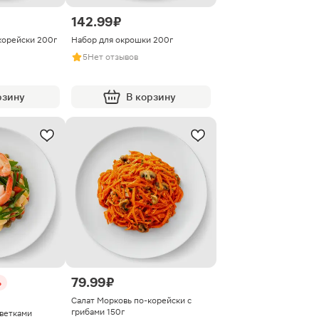
142.99 ₽
корейски 200г
Набор для окрошки 200г
5
Нет отзывов
рзину
В корзину
79.99 ₽
%
Салат Морковь по-корейски с
грибами 150г
еветками