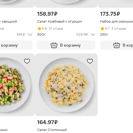
158.97 ₽
173.75 ₽
т овощной
Салат Крабовый с огурцом
Набор для окрошки
вов
4.6
· 31 отзыв
4.7
· 3 отзыва
395 ₽ · 1кг
300г
529.9 ₽ · 1кг
250г
 корзину
В корзину
В ко
164.97 ₽
ошки
Салат Столичный