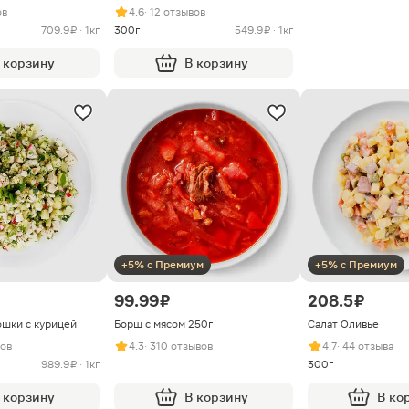
ов
4.6
· 12 отзывов
709.9 ₽ · 1кг
300г
549.9 ₽ · 1кг
 корзину
В корзину
+5% с Премиум
+5% с Премиум
99.99 ₽
208.5 ₽
ошки с курицей
Борщ с мясом 250г
Салат Оливье
вов
4.3
· 310 отзывов
4.7
· 44 отзыва
989.9 ₽ · 1кг
300г
 корзину
В корзину
В ко