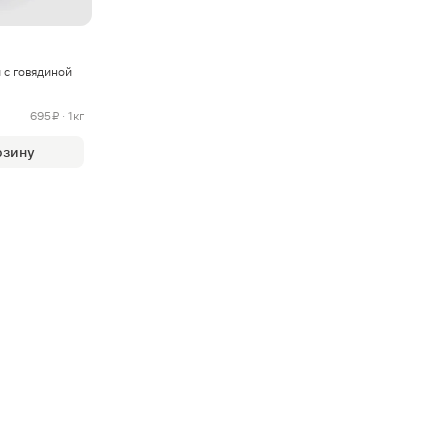
 с говядиной
695 ₽ · 1кг
рзину