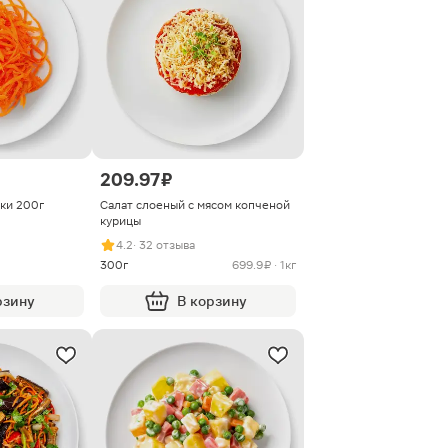
209.97 ₽
ки 200г
Салат слоеный с мясом копченой
курицы
4.2
· 32 отзыва
300г
699.9 ₽ · 1кг
рзину
В корзину