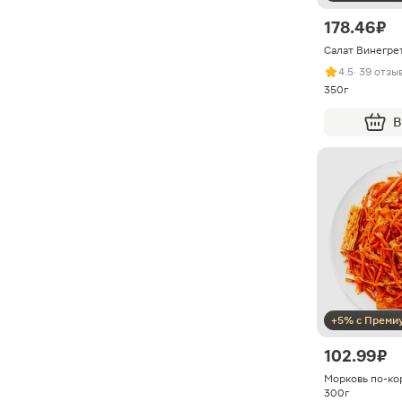
178.46 ₽
Салат Винегре
4.5
· 39 отзы
350г
В
+5% с Преми
102.99 ₽
Морковь по-ко
300г