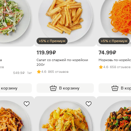
+5% с Премиум
+5% с Премиум
119.99 ₽
74.99 ₽
а
Салат со спаржей по-корейски
Морковь по-корейс
200г
вов
4.6
· 658 отзывов
4.6
· 865 отзывов
549.9 ₽ · 1кг
 корзину
В корзину
В ко