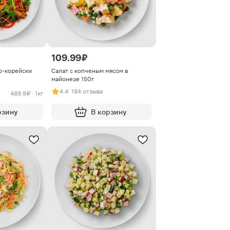
109.99 ₽
о-корейски
Салат с копченым мясом в
майонезе 150г
4.4
· 184 отзыва
489.9 ₽ · 1кг
рзину
В корзину