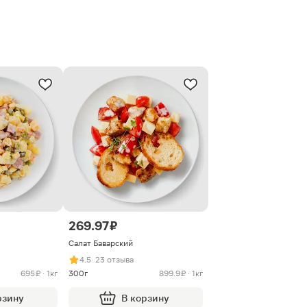
269.97 ₽
Салат Баварский
4.5
· 23 отзыва
695 ₽ · 1кг
300г
899.9 ₽ · 1кг
рзину
В корзину