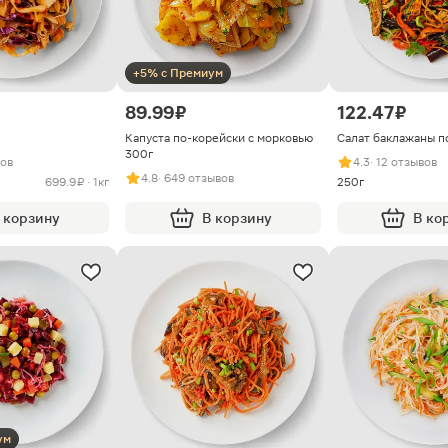
+5% с Премиум
89.99 ₽
122.47 ₽
Капуста по-корейски с морковью
Салат баклажаны п
300г
вов
4.3
· 12 отзывов
4.8
· 649 отзывов
699.9 ₽ · 1кг
250г
 корзину
В корзину
В ко
ум