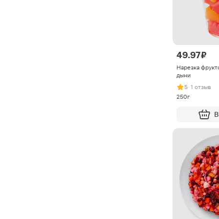
49.97 ₽
Нарезка фрукто
дыни
5
· 1 отзыв
250г
В