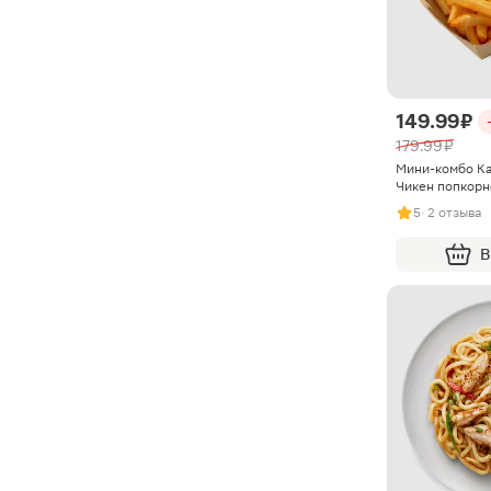
149.99 ₽
179.99 ₽
Мини-комбо Ка
Чикен попкор
5
· 2 отзыва
В