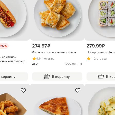
274.97 ₽
279.99 ₽
-25%
Филе минтая жареное в кляре
Набор роллов Цеза
й со свиной
4.1
· 4 отзыва
4
· 2 отзыва
шеничной булочке
250г
1099.9 ₽ · 1кг
а
 корзину
В корзину
В ко