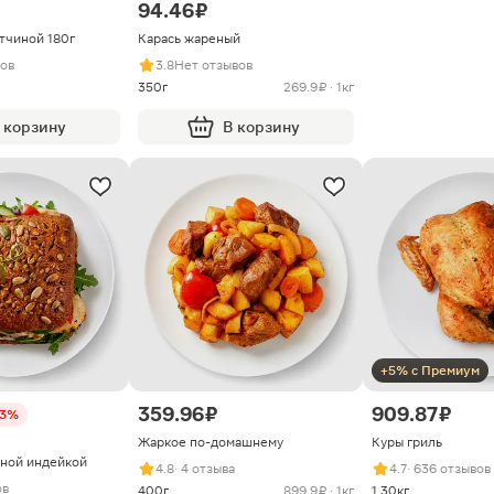
94.46 ₽
тчиной 180г
Карась жареный
вов
3.8
Нет отзывов
350г
269.9 ₽ · 1кг
 корзину
В корзину
+5% с Премиум
359.96 ₽
909.87 ₽
33%
Жаркое по-домашнему
Куры гриль
еной индейкой
4.8
· 4 отзыва
4.7
· 636 отзывов
ов
400г
899.9 ₽ · 1кг
1.30кг