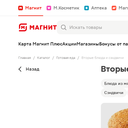
Магнит
М.Косметик
Аптека
Маг
Карта Магнит Плюс
Акции
Магазины
Бонусы от п
Главная
/
Каталог
/
Готовая еда
/
Вторые блюда и сэндвичи
Вторы
Назад
Блюда из м
Сэндвичи