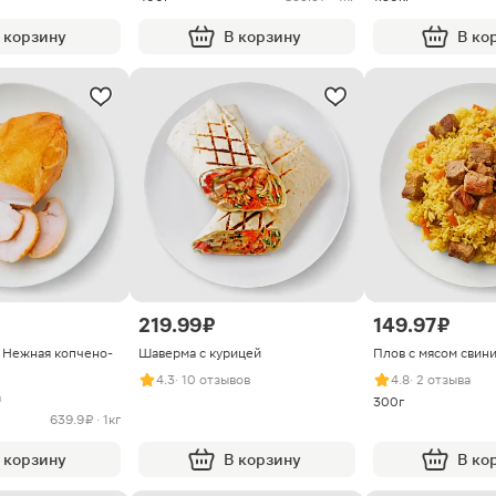
 корзину
В корзину
В ко
219.99 ₽
149.97 ₽
я Нежная копчено-
Шаверма с курицей
Плов с мясом свин
4.3
· 10 отзывов
4.8
· 2 отзыва
а
300г
639.9 ₽ · 1кг
 корзину
В корзину
В ко