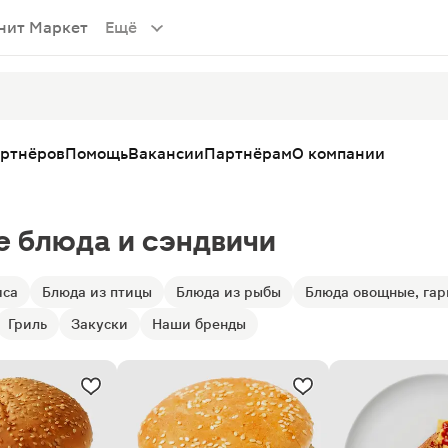
нит Маркет
Ещё
артнёров
Помощь
Вакансии
Партнёрам
О компании
е блюда и сэндвичи
яса
Блюда из птицы
Блюда из рыбы
Блюда овощные, га
Гриль
Закуски
Наши бренды