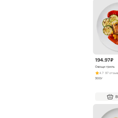
194.97 ₽
Овощи гриль
4.7
· 97 отзы
300г
В