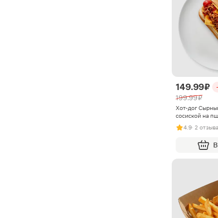
149.99 ₽
199.99 ₽
Хот-дог Сырны
сосиской на п
4.9
· 2 отзыв
В