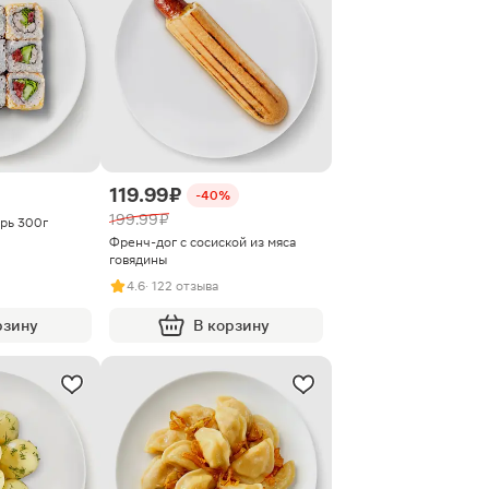
119.99 ₽
-40%
199.99 ₽
рь 300г
Френч-дог с сосиской из мяса
говядины
4.6
· 122 отзыва
рзину
В корзину