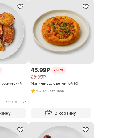
45.99 ₽
-34%
69.99 ₽
лассический
Мини-пицца с ветчиной 90г
4.6
· 135 отзывов
599.9 ₽ · 1кг
рзину
В корзину