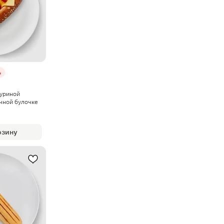
%
куриной
чной булочке
рзину