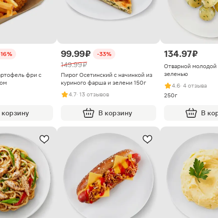
99.99 ₽
134.97 ₽
-16%
-33%
149.99 ₽
Отварной молодой 
зеленью
ртофель фри с
Пирог Осетинский с начинкой из
ном
куриного фарша и зелени 150г
4.6
· 4 отзыва
4.7
· 13 отзывов
250г
 корзину
В корзину
В ко