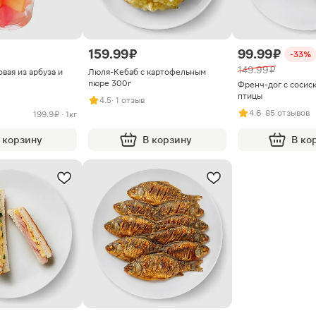
159.99 ₽
99.99 ₽
-33%
149.99 ₽
вая из арбуза и
Люля-Кебаб с картофельным
пюре 300г
Френч-дог с сосиск
птицы
4.5
· 1 отзыв
4.6
· 85 отзывов
199.9 ₽ · 1кг
 корзину
В корзину
В ко