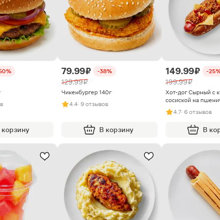
79.99 ₽
149.99 ₽
50%
-38%
-25
129.99 ₽
199.99 ₽
г
Чикенбургер 140г
Хот-дог Сырный с 
сосиской на пшени
ов
4.4
· 9 отзывов
4.7
· 6 отзывов
 корзину
В корзину
В ко