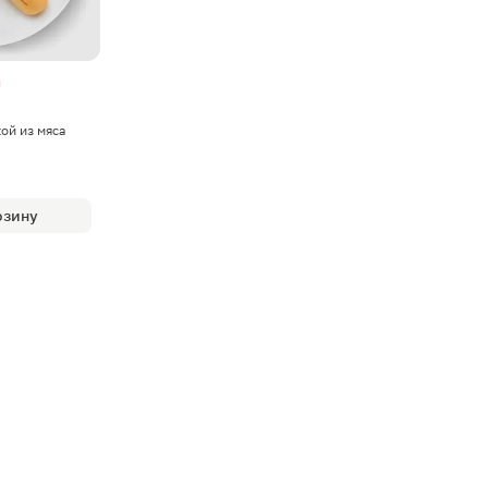
ой из мяса
рзину