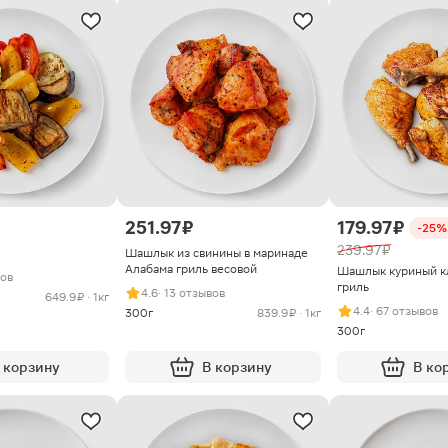
251.97 ₽
179.97 ₽
-25%
239.97 ₽
Шашлык из свинины в маринаде
Алабама гриль весовой
Шашлык куриный к
вов
гриль
4.6
· 13 отзывов
649.9 ₽ · 1кг
4.4
· 67 отзывов
300г
839.9 ₽ · 1кг
300г
 корзину
В корзину
В ко