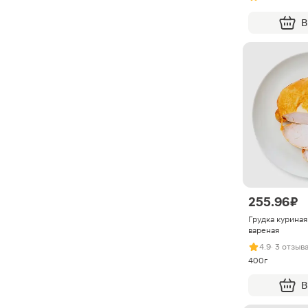
В
255.96 ₽
Грудка курина
вареная
4.9
· 3 отзыв
400г
В