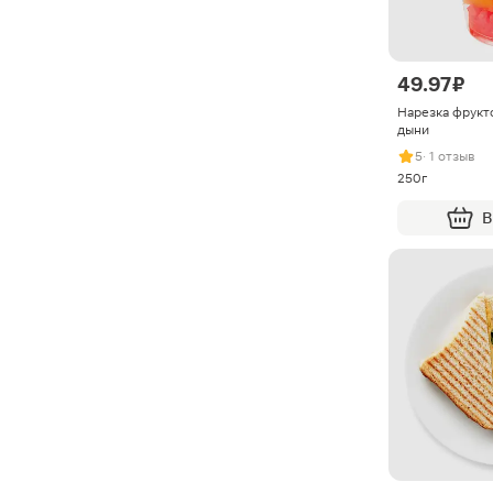
49.97 ₽
Нарезка фрукто
дыни
5
· 1 отзыв
250г
В