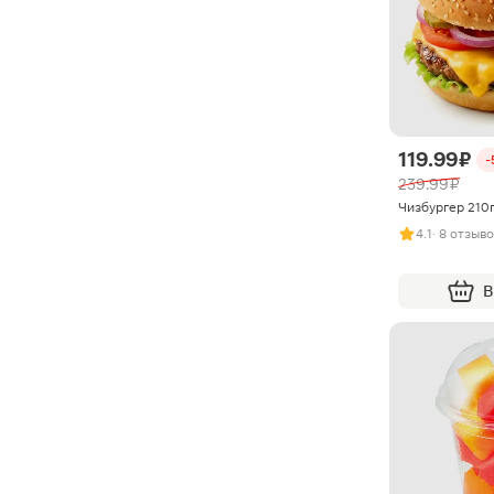
119.99 ₽
-
239.99 ₽
Чизбургер 210
4.1
· 8 отзыв
В