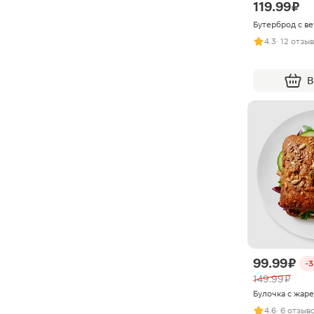
119.99 ₽
Бутерброд с ве
4.3
· 12 отзы
В
99.99 ₽
-
149.99 ₽
Булочка с жар
4.6
· 6 отзыв