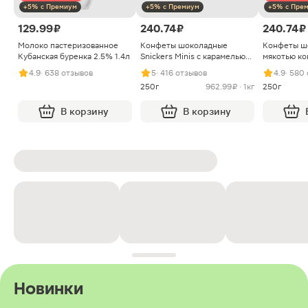
+5% с Премиум
+5% с Премиум
+5% с Пре
129.99 ₽
240.74 ₽
240.74 ₽
Молоко пастеризованное
Конфеты шоколадные
Конфеты ш
Кубанская буренка 2.5% 1.4л
Snickers Minis с карамелью
мякотью ко
арахисом и нугой
4.9
· 638 отзывов
5
· 416 отзывов
4.9
· 580
250г
962.99 ₽ · 1кг
250г
В корзину
В корзину
Новинки