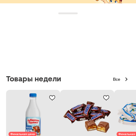
Товары недели
Все
Финальная цена
Финальная 