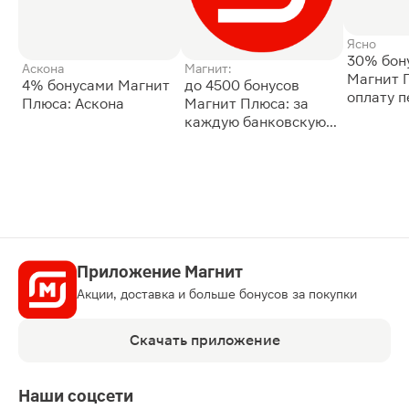
Ясно
30% бон
Аскона
Магнит:
Магнит 
4% бонусами Магнит
до 4500 бонусов
оплату 
Плюса: Аскона
Магнит Плюса: за
сессии: 
каждую банковскую
карту
Приложение Магнит
Акции, доставка и больше бонусов за покупки
Скачать приложение
Наши соцсети