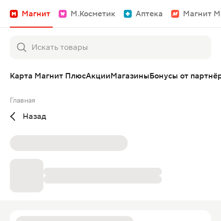
Магнит
М.Косметик
Аптека
Магнит М
Карта Магнит Плюс
Акции
Магазины
Бонусы от партнё
Главная
Назад