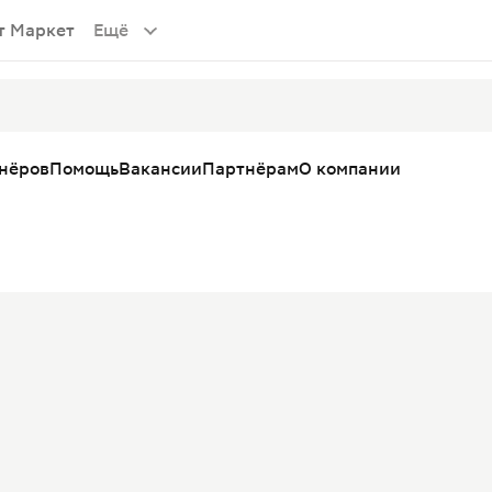
т Маркет
Ещё
тнёров
Помощь
Вакансии
Партнёрам
О компании