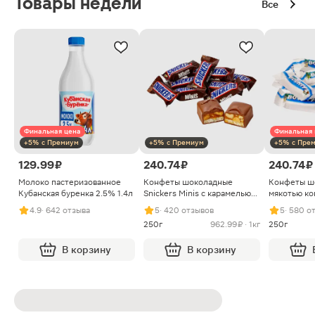
Товары недели
Все
Финальная цена
Финальная 
+5% с Премиум
+5% с Премиум
+5% с Пре
129.99 ₽
240.74 ₽
240.74 ₽
Молоко пастеризованное
Конфеты шоколадные
Конфеты ш
Кубанская буренка 2.5% 1.4л
Snickers Minis с карамелью
мякотью ко
арахисом и нугой
4.9
· 642 отзыва
5
· 420 отзывов
5
· 580 о
250г
962.99 ₽ · 1кг
250г
В корзину
В корзину