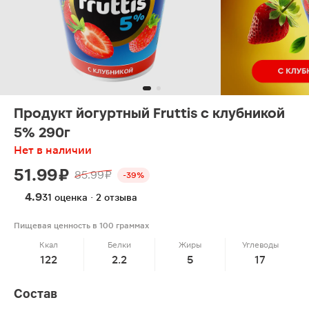
Продукт йогуртный Fruttis с клубникой
5% 290г
Нет в наличии
51.99 ₽
85.99 ₽
-39%
4.9
31 оценка · 2 отзыва
Пищевая ценность в 100 граммах
Ккал
Белки
Жиры
Углеводы
122
2.2
5
17
Состав