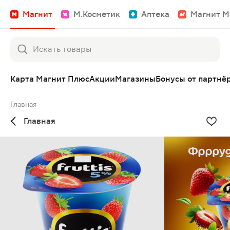
Магнит
М.Косметик
Аптека
Магнит М
Карта Магнит Плюс
Акции
Магазины
Бонусы от партнё
Главная
Главная