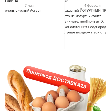
Галина
☆
7 мая
4 февраля
очень вкусный йогурт
ужасный ЙОГУРТНЫЙ ПРОД
это не йогурт, читайте
внимательно‼️пользы 0,
консистенция неоднородная
лучше воздержаться от дан
подобия йогурту