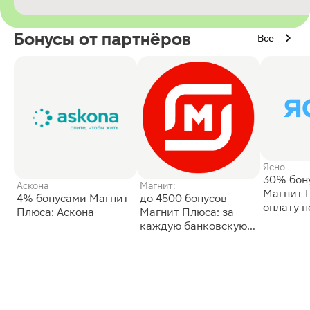
Бонусы от партнёров
Все
Ясно
30% бон
Аскона
Магнит:
Магнит 
4% бонусами Магнит
до 4500 бонусов
оплату 
Плюса: Аскона
Магнит Плюса: за
сессии: 
каждую банковскую
карту