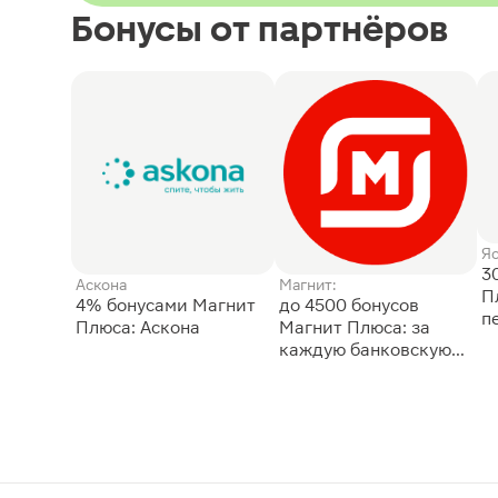
Бонусы от партнёров
Я
3
Аскона
Магнит:
П
4% бонусами Магнит
до 4500 бонусов
п
Плюса: Аскона
Магнит Плюса: за
каждую банковскую
карту