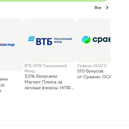
Все
ВТБ НПФ Пенсионный
Сравни: ОСАГО
510 бонусов
Фонд
3,5% бонусами
сами
Магнит Плюса за
а:
личные взносы: НПФ
р
ВТБ