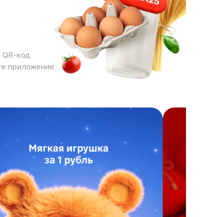
 QR-код
те приложение