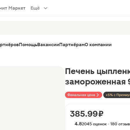
нит Маркет
Ещё
артнёров
Помощь
Вакансии
Партнёрам
О компании
Печень цыплен
замороженная 
Финальная цена
+5% с Премиу
385.99 ₽
4.8
2045 оценок · 180 отзы