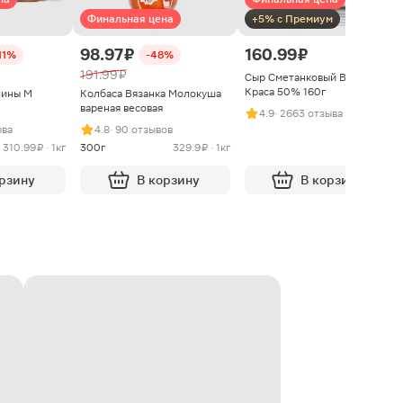
Финальная цена
+5% с Премиум
98.97 ₽
160.99 ₽
11%
-48%
191.99 ₽
Сыр Сметанковый Варвара
Краса 50% 160г
нины М
Колбаса Вязанка Молокуша
вареная весовая
4.9
· 2663 отзыва
ыва
4.8
· 90 отзывов
310.99 ₽ · 1кг
300г
329.9 ₽ · 1кг
орзину
В корзину
В корзину