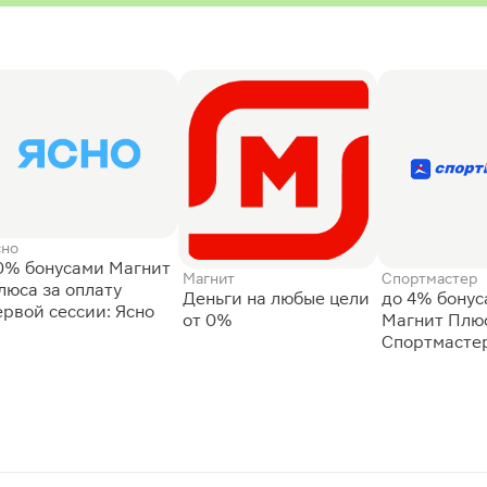
сно
0% бонусами Магнит
Магнит
Спортмастер
люса за оплату
Деньги на любые цели
до 4% бону
ервой сессии: Ясно
от 0%
Магнит Плюс
Спортмасте