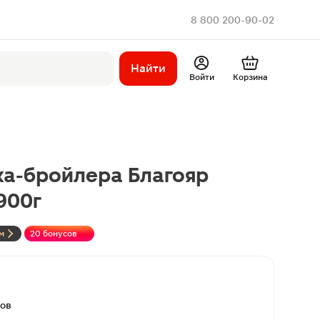
8 800 200-90-02
Найти
Войти
Корзина
ка-бройлера Благояр
900г
м
20 бонусов
вов