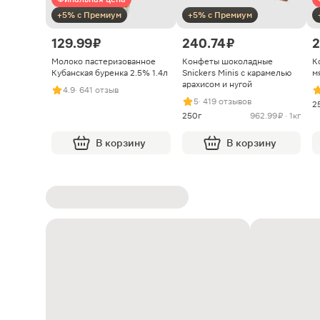
+5% с Премиум
+5% с Премиум
129.99 ₽
240.74 ₽
2
Молоко пастеризованное
Конфеты шоколадные
К
Кубанская буренка 2.5% 1.4л
Snickers Minis с карамелью
м
арахисом и нугой
4.9
· 641 отзыв
5
· 419 отзывов
2
250г
962.99 ₽ · 1кг
В корзину
В корзину