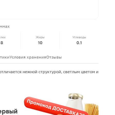
аммах
елки
Жиры
Углеводы
18
10
0.1
тики
Условия хранения
Отзывы
тличается нежной структурой, светлым цветом и
ервый