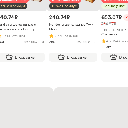
+5% с Премиум
+5% с Премиум
Только у нас
40.74 ₽
240.74 ₽
653.07 ₽
-
734.97 ₽
онфеты шоколадные с
Конфеты шоколадные Twix
якотью кокоса Bounty
Minis
Шашлык из сви
Свежесть
5
· 580 отзывов
5
· 330 отзывов
4.5
· 1543 отз
50г
962.99 ₽ · 1кг
250г
962.99 ₽ · 1кг
2.10кг
В корзину
В корзину
В к