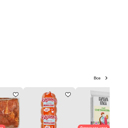
Все
на
Финальная цена