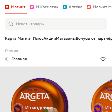
Магнит
М.Косметик
Аптека
Магнит М
Карта Магнит Плюс
Акции
Магазины
Бонусы от партнё
Главная
Главная