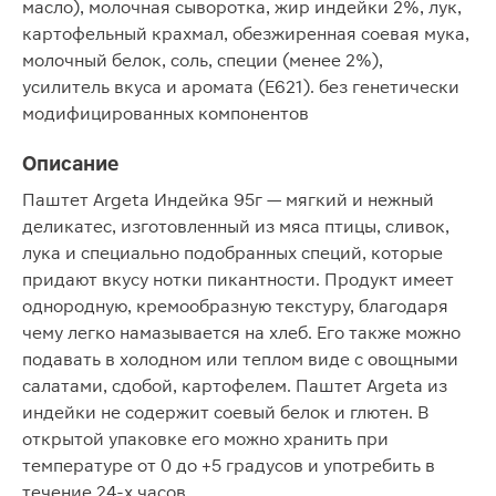
масло), молочная сыворотка, жир индейки 2%, лук,
картофельный крахмал, обезжиренная соевая мука,
молочный белок, соль, специи (менее 2%),
усилитель вкуса и аромата (Е621). без генетически
модифицированных компонентов
Описание
Паштет Argeta Индейка 95г — мягкий и нежный
деликатес, изготовленный из мяса птицы, сливок,
лука и специально подобранных специй, которые
придают вкусу нотки пикантности. Продукт имеет
однородную, кремообразную текстуру, благодаря
чему легко намазывается на хлеб. Его также можно
подавать в холодном или теплом виде с овощными
салатами, сдобой, картофелем. Паштет Argeta из
индейки не содержит соевый белок и глютен. В
открытой упаковке его можно хранить при
температуре от 0 до +5 градусов и употребить в
течение 24-х часов.