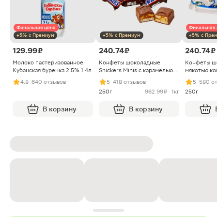
Финальная цена
Финальная 
+5% с Премиум
+5% с Премиум
+5% с Пре
129.99 ₽
240.74 ₽
240.74 ₽
Молоко пастеризованное
Конфеты шоколадные
Конфеты ш
Кубанская буренка 2.5% 1.4л
Snickers Minis с карамелью
мякотью ко
арахисом и нугой
4.8
· 640 отзывов
5
· 418 отзывов
5
· 580 о
250г
962.99 ₽ · 1кг
250г
В корзину
В корзину