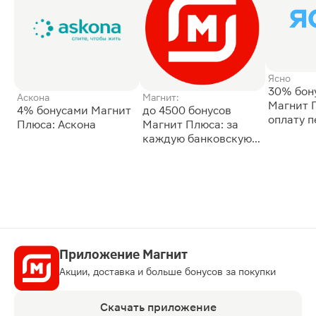
Ясно
30% бон
Аскона
Магнит:
Магнит 
4% бонусами Магнит
до 4500 бонусов
оплату 
Плюса: Аскона
Магнит Плюса: за
сессии: 
каждую банковскую
карту
Приложение Магнит
Акции, доставка и больше бонусов за покупки
Скачать приложение