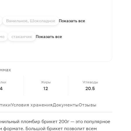
Ванильное, Шоколадное
Показать все
мо
стаканчик
Показать все
аммах
елки
Жиры
Углеводы
4
12
20.5
тики
Условия хранения
Документы
Отзывы
нильный пломбир брикет 200г — это популярное
м формате. Большой брикет позволит всем