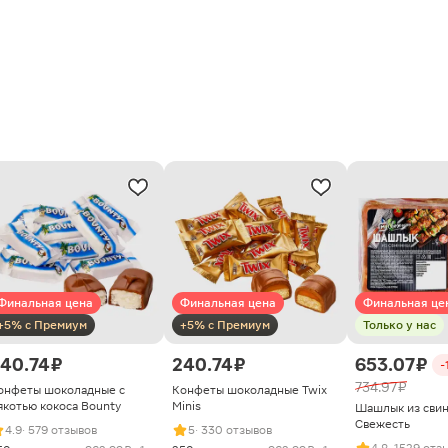
Финальная цена
Финальная цена
Финальная це
+5% с Премиум
+5% с Премиум
Только у нас
40.74 ₽
240.74 ₽
653.07 ₽
-
734.97 ₽
онфеты шоколадные с
Конфеты шоколадные Twix
якотью кокоса Bounty
Minis
Шашлык из сви
Свежесть
4.9
· 579 отзывов
5
· 330 отзывов
4.8
· 1529 отз