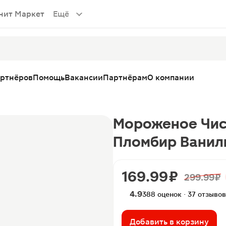
нит Маркет
Ещё
артнёров
Помощь
Вакансии
Партнёрам
О компании
Мороженое Чис
Пломбир Ванил
169.99 ₽
299.99 ₽
4.9
388 оценок · 37 отзывов
Добавить в корзину