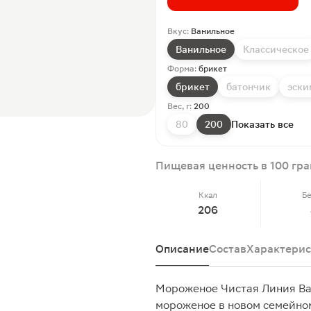
Вкус:
Ванильное
Ванильное
Классическое
Форма:
брикет
брикет
батончик
эски
Вес, г:
200
80
200
Показать все
Пищевая ценность в 100 гр
Ккал
Б
206
Описание
Состав
Характерис
Мороженое Чистая Линия Ва
мороженое в новом семейно