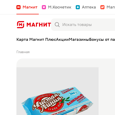
Магнит
М.Косметик
Аптека
Маг
Карта Магнит Плюс
Акции
Магазины
Бонусы от п
Главная