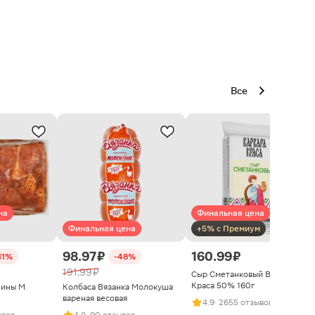
Все
на
Финальная цена
Финальная цена
+5% с Премиум
98.97 ₽
160.99 ₽
11%
-48%
191.99 ₽
Сыр Сметанковый Варвара
Краса 50% 160г
нины М
Колбаса Вязанка Молокуша
вареная весовая
4.9
· 2655 отзывов
ывов
4.8
· 90 отзывов