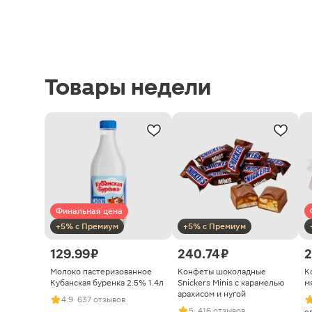
Товары недели
Финальная цена
+5% с Премиум
+5% с Премиум
129.99 ₽
240.74 ₽
2
Молоко пастеризованное
Конфеты шоколадные
К
Кубанская буренка 2.5% 1.4л
Snickers Minis с карамелью
м
арахисом и нугой
4.9
· 637 отзывов
5
· 416 отзывов