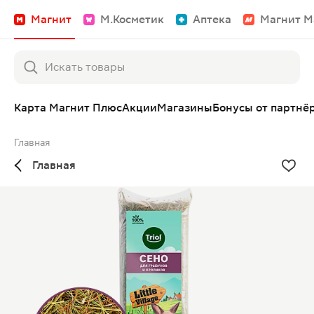
Магнит
М.Косметик
Аптека
Магнит М
Карта Магнит Плюс
Акции
Магазины
Бонусы от партнё
Главная
Главная