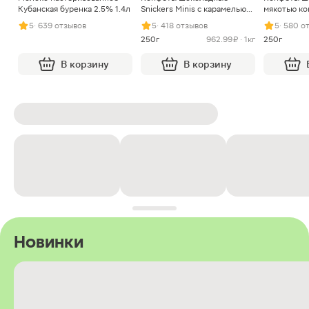
Кубанская буренка 2.5% 1.4л
Snickers Minis с карамелью
мякотью ко
арахисом и нугой
5
· 639 отзывов
5
· 418 отзывов
5
· 580 о
250г
962.99 ₽ · 1кг
250г
В корзину
В корзину
Новинки