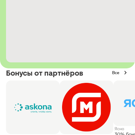
Бонусы от партнёров
Все
Ясно
30% бон