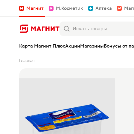
Магнит
М.Косметик
Аптека
Маг
Карта Магнит Плюс
Акции
Магазины
Бонусы от п
Главная