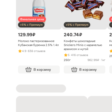
Финальная цена
+5% с Премиум
+5% с Премиум
129.99 ₽
240.74 ₽
2
Молоко пастеризованное
Конфеты шоколадные
К
Кубанская буренка 2.5% 1.4л
Snickers Minis с карамелью
м
арахисом и нугой
4.9
· 638 отзывов
5
· 416 отзывов
2
250г
962.99 ₽ · 1кг
В корзину
В корзину