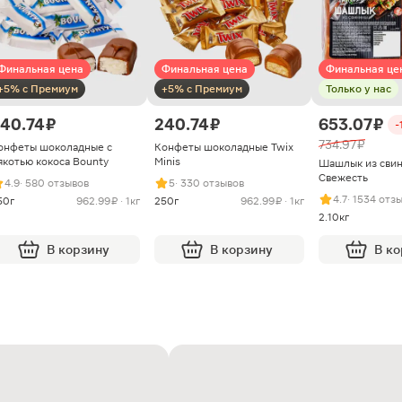
Финальная цена
Финальная цена
Финальная це
+5% с Премиум
+5% с Премиум
Только у нас
40.74 ₽
240.74 ₽
653.07 ₽
-
734.97 ₽
онфеты шоколадные с
Конфеты шоколадные Twix
якотью кокоса Bounty
Minis
Шашлык из сви
Свежесть
4.9
· 580 отзывов
5
· 330 отзывов
4.7
· 1534 отз
50г
962.99 ₽ · 1кг
250г
962.99 ₽ · 1кг
2.10кг
В корзину
В корзину
В к