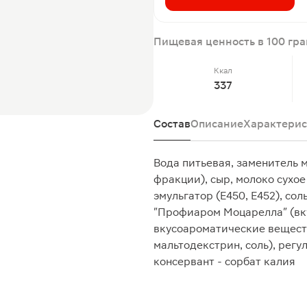
Пищевая ценность в 100 гр
Ккал
337
Состав
Описание
Характерис
Вода питьевая, заменитель 
фракции), сыр, молоко сухо
эмульгатор (Е450, Е452), с
"Профиаром Моцарелла" (вк
вкусоароматические вещест
мальтодекстрин, соль), регу
консервант - сорбат калия