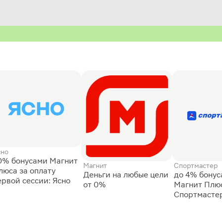
сно
0% бонусами Магнит
Магнит
Спортмастер
люса за оплату
Деньги на любые цели
до 4% бону
ервой сессии: Ясно
от 0%
Магнит Плюс
Спортмасте