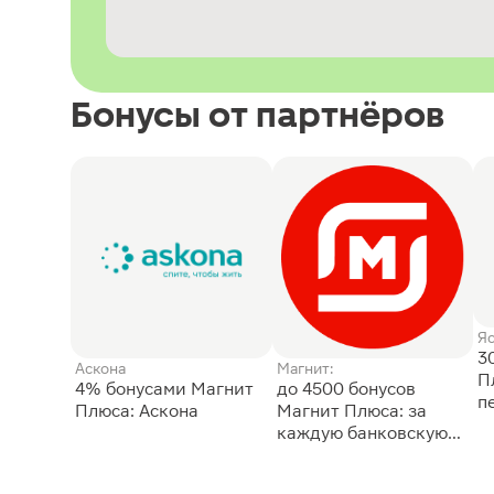
Бонусы от партнёров
Я
3
Аскона
Магнит:
П
4% бонусами Магнит
до 4500 бонусов
п
Плюса: Аскона
Магнит Плюса: за
каждую банковскую
карту