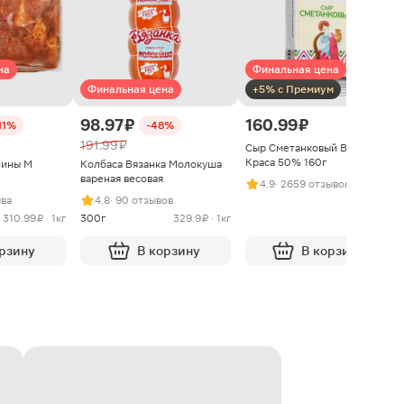
на
Финальная цена
Финальная цена
+5% с Премиум
98.97 ₽
160.99 ₽
11%
-48%
191.99 ₽
Сыр Сметанковый Варвара
Краса 50% 160г
нины М
Колбаса Вязанка Молокуша
вареная весовая
4.9
· 2659 отзывов
ыва
4.8
· 90 отзывов
310.99 ₽ · 1кг
300г
329.9 ₽ · 1кг
орзину
В корзину
В корзину