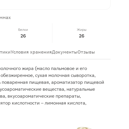
аммах
Белки
Жиры
26
26
тики
Условия хранения
Документы
Отзывы
молочного жира (масло пальмовое и его
е обезжиренное, сухая молочная сыворотка,
оль поваренная пищевая, ароматизатор пищевой
усоароматические вещества, натуральные
ва, вкусоароматические препараты,
лятор кислотности – лимонная кислота,