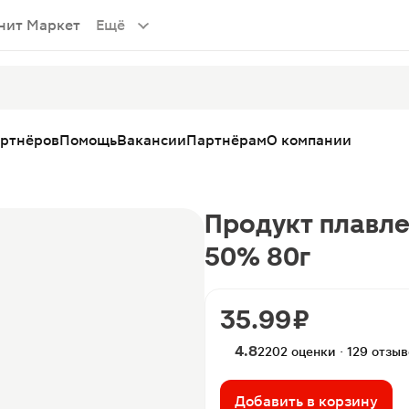
нит Маркет
Ещё
артнёров
Помощь
Вакансии
Партнёрам
О компании
Продукт плавле
50% 80г
35.99 ₽
4.8
2202 оценки · 129 отзы
Добавить в корзину