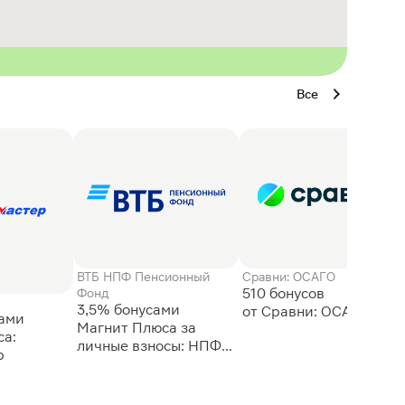
Все
ВТБ НПФ Пенсионный
Сравни: ОСАГО
510 бонусов
Фонд
3,5% бонусами
сами
Магнит Плюса за
а:
личные взносы: НПФ
р
ВТБ