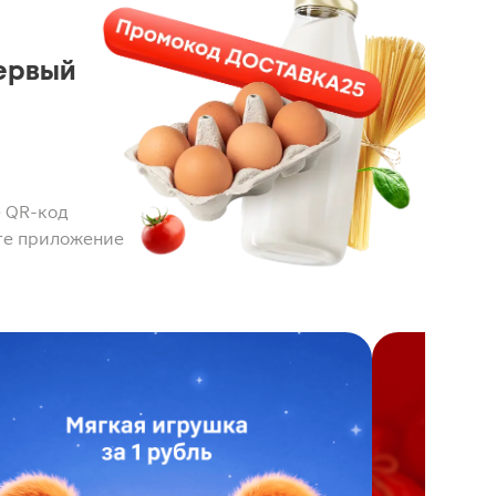
ервый
 QR-код
те приложение