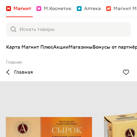
Магнит
М.Косметик
Аптека
Магнит М
Карта Магнит Плюс
Акции
Магазины
Бонусы от партнё
Главная
Главная