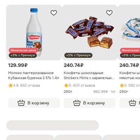
Финальная цена
Финальная 
+5% с Премиум
+5% с Премиум
+5% с Пре
129.99 ₽
240.74 ₽
240.74 ₽
Молоко пастеризованное
Конфеты шоколадные
Конфеты ш
Кубанская буренка 2.5% 1.4л
Snickers Minis с карамелью
мякотью ко
арахисом и нугой
4.8
· 642 отзыва
5
· 420 отзывов
5
· 582 о
250г
962.99 ₽ · 1кг
250г
В корзину
В корзину