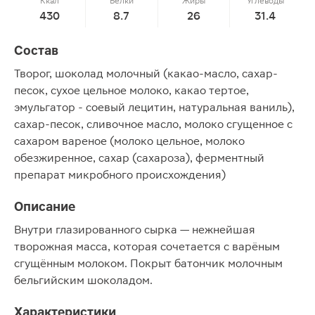
Ккал
Белки
Жиры
Углеводы
430
8.7
26
31.4
Состав
Творог, шоколад молочный (какао-масло, сахар-
песок, сухое цельное молоко, какао тертое,
эмульгатор - соевый лецитин, натуральная ваниль),
сахар-песок, сливочное масло, молоко сгущенное с
сахаром вареное (молоко цельное, молоко
обезжиренное, сахар (сахароза), ферментный
препарат микробного происхождения)
Описание
Внутри глазированного сырка — нежнейшая
творожная масса, которая сочетается с варёным
сгущённым молоком. Покрыт батончик молочным
бельгийским шоколадом.
Характеристики