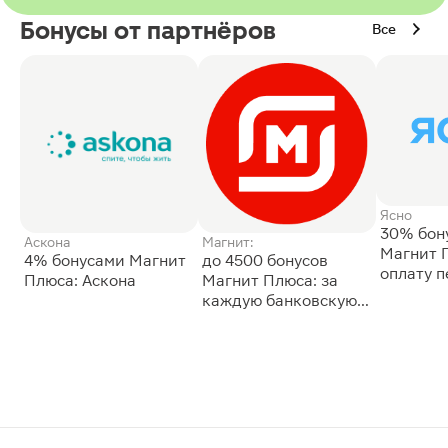
Бонусы от партнёров
Все
Ясно
30% бон
Аскона
Магнит:
Магнит 
4% бонусами Магнит
до 4500 бонусов
оплату 
Плюса: Аскона
Магнит Плюса: за
сессии: 
каждую банковскую
карту