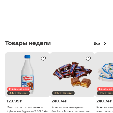
Товары недели
Все
Финальная цена
Финальная 
+5% с Премиум
+5% с Премиум
+5% с Пре
129.99 ₽
240.74 ₽
240.74 ₽
Молоко пастеризованное
Конфеты шоколадные
Конфеты ш
Кубанская буренка 2.5% 1.4л
Snickers Minis с карамелью
мякотью ко