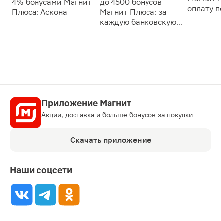
4% бонусами Магнит
до 4500 бонусов
оплату 
Плюса: Аскона
Магнит Плюса: за
сессии: 
каждую банковскую
карту
Приложение Магнит
Акции, доставка и больше бонусов за покупки
Скачать приложение
Наши соцсети