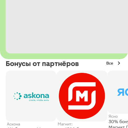
Бонусы от партнёров
Все
Ясно
30% бон
Аскона
Магнит:
Магнит 