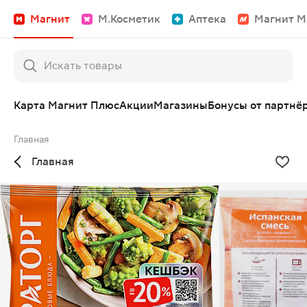
Магнит
М.Косметик
Аптека
Магнит М
Карта Магнит Плюс
Акции
Магазины
Бонусы от партнё
Главная
Главная