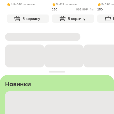
арахисом и нугой
4.8
· 640 отзывов
5
· 419 отзывов
5
· 580 о
250г
962.99 ₽ · 1кг
250г
В корзину
В корзину
Новинки