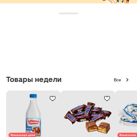
Товары недели
Все
Финальная цена
Финальная 