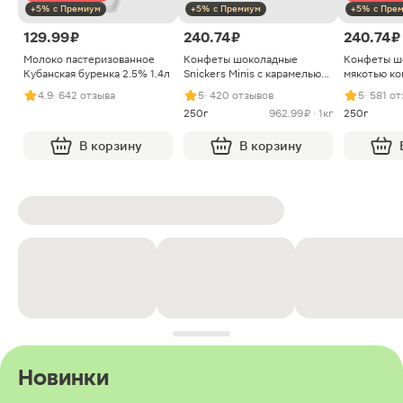
+5% с Премиум
+5% с Премиум
+5% с Пре
129.99 ₽
240.74 ₽
240.74 ₽
Молоко пастеризованное
Конфеты шоколадные
Конфеты ш
Кубанская буренка 2.5% 1.4л
Snickers Minis с карамелью
мякотью ко
арахисом и нугой
4.9
· 642 отзыва
5
· 420 отзывов
5
· 581 о
250г
962.99 ₽ · 1кг
250г
В корзину
В корзину
Новинки