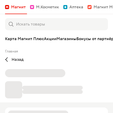
Магнит
М.Косметик
Аптека
Магнит М
Карта Магнит Плюс
Акции
Магазины
Бонусы от партнё
Главная
Назад