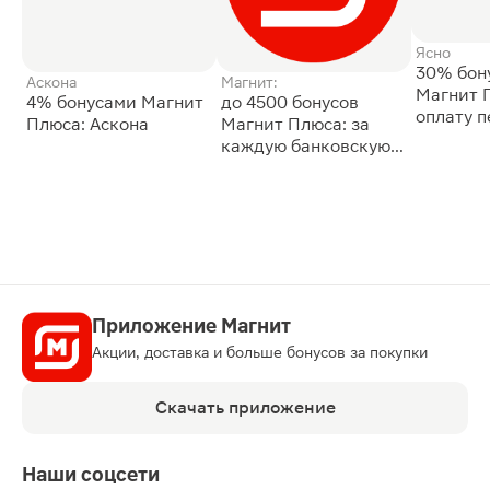
Ясно
30% бон
Аскона
Магнит:
Магнит 
4% бонусами Магнит
до 4500 бонусов
оплату 
Плюса: Аскона
Магнит Плюса: за
сессии: 
каждую банковскую
карту
Приложение Магнит
Акции, доставка и больше бонусов за покупки
Скачать приложение
Наши соцсети