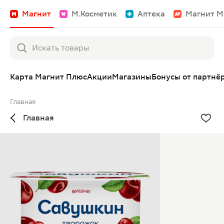
Магнит
М.Косметик
Аптека
Магнит М
Карта Магнит Плюс
Акции
Магазины
Бонусы от партнё
Главная
Главная