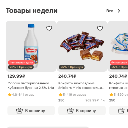
Товары недели
Все
Финальная цена
Финальная 
+5% с Премиум
+5% с Премиум
+5% с Пре
129.99 ₽
240.74 ₽
240.74 ₽
Молоко пастеризованное
Конфеты шоколадные
Конфеты ш
Кубанская буренка 2.5% 1.4л
Snickers Minis с карамелью
мякотью ко
арахисом и нугой
4.8
· 641 отзыв
5
· 419 отзывов
5
· 580 о
250г
962.99 ₽ · 1кг
250г
В корзину
В корзину