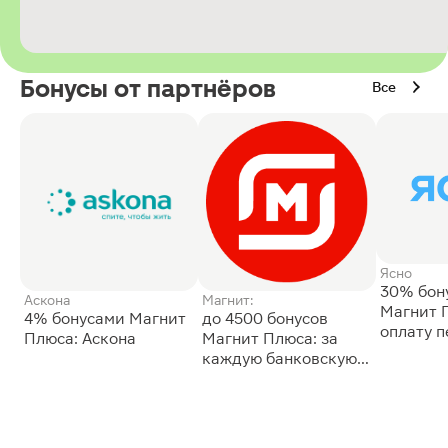
Бонусы от партнёров
Все
Ясно
30% бон
Аскона
Магнит:
Магнит 
4% бонусами Магнит
до 4500 бонусов
оплату 
Плюса: Аскона
Магнит Плюса: за
сессии: 
каждую банковскую
карту