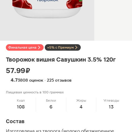
Финальная цена
+5% с Премиум
Творожок вишня Савушкин 3.5% 120г
57.99 ₽
4.7
3808 оценок · 225 отзывов
Пищевая ценность в 100 граммах
Ккал
Белки
Жиры
Углеводы
108
6
4
13
Состав
Изготовлена из творога (молоко обезжиренное