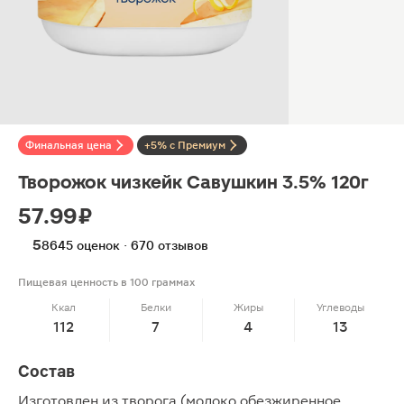
Финальная цена
+5% с Премиум
Творожок чизкейк Савушкин 3.5% 120г
57.99 ₽
5
8645 оценок · 670 отзывов
Пищевая ценность в 100 граммах
Ккал
Белки
Жиры
Углеводы
112
7
4
13
Состав
Изготовлен из творога (молоко обезжиренное