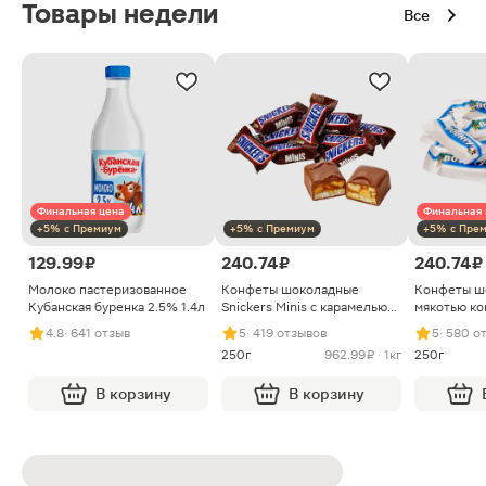
Товары недели
Все
Финальная цена
Финальная 
+5% с Премиум
+5% с Премиум
+5% с Пре
129.99 ₽
240.74 ₽
240.74 ₽
Молоко пастеризованное
Конфеты шоколадные
Конфеты ш
Кубанская буренка 2.5% 1.4л
Snickers Minis с карамелью
мякотью ко
арахисом и нугой
4.8
· 641 отзыв
5
· 419 отзывов
5
· 580 о
250г
962.99 ₽ · 1кг
250г
В корзину
В корзину