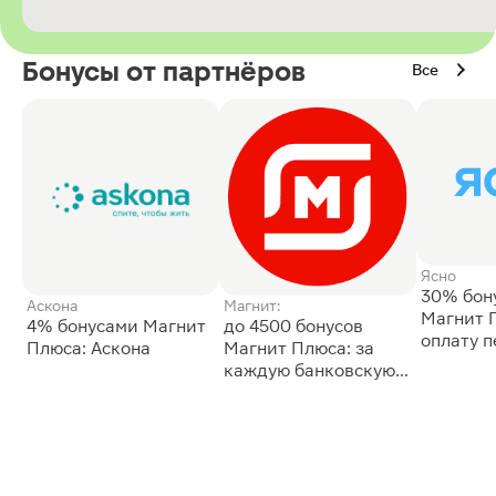
Бонусы от партнёров
Все
Ясно
30% бон
Аскона
Магнит:
Магнит 
4% бонусами Магнит
до 4500 бонусов
оплату 
Плюса: Аскона
Магнит Плюса: за
сессии: 
каждую банковскую
карту