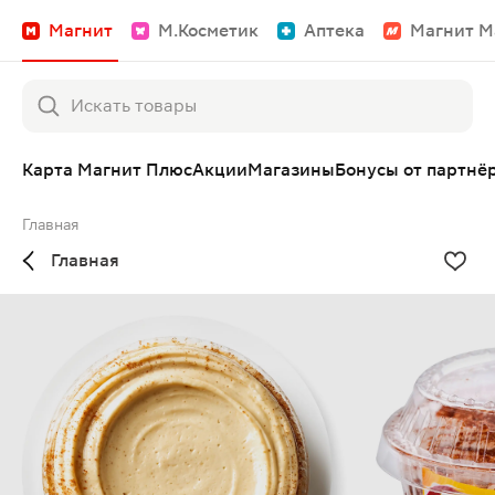
Магнит
М.Косметик
Аптека
Магнит М
Карта Магнит Плюс
Акции
Магазины
Бонусы от партнё
Главная
Главная