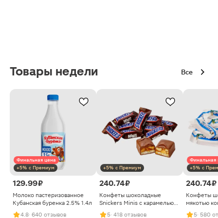
Товары недели
Все
Финальная цена
Финальная 
+5% с Премиум
+5% с Премиум
+5% с Пре
129.99 ₽
240.74 ₽
240.74 ₽
Молоко пастеризованное
Конфеты шоколадные
Конфеты ш
Кубанская буренка 2.5% 1.4л
Snickers Minis с карамелью
мякотью ко
арахисом и нугой
4.8
· 640 отзывов
5
· 418 отзывов
5
· 580 о