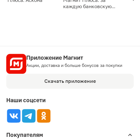
Плюса: Аскона
Магнит Плюса: за
сессии: 
каждую банковскую
карту
Приложение Магнит
Акции, доставка и больше бонусов за покупки
Скачать приложение
Наши соцсети
Покупателям