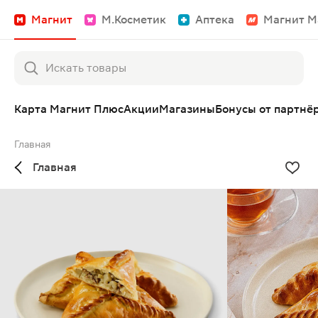
Магнит
М.Косметик
Аптека
Магнит М
Карта Магнит Плюс
Акции
Магазины
Бонусы от партнё
Главная
Главная