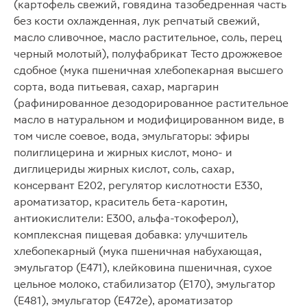
(картофель свежий, говядина тазобедренная часть
без кости охлажденная, лук репчатый свежий,
масло сливочное, масло растительное, соль, перец
черный молотый), полуфабрикат Тесто дрожжевое
сдобное (мука пшеничная хлебопекарная высшего
сорта, вода питьевая, сахар, маргарин
(рафинированное дезодорированное растительное
масло в натуральном и модифицированном виде, в
том числе соевое, вода, эмульгаторы: эфиры
полиглицерина и жирных кислот, моно- и
диглицериды жирных кислот, соль, сахар,
консервант Е202, регулятор кислотности Е330,
ароматизатор, краситель бета-каротин,
антиокислители: Е300, альфа-токоферол),
комплексная пищевая добавка: улучшитель
хлебопекарный (мука пшеничная набухающая,
эмульгатор (Е471), клейковина пшеничная, сухое
цельное молоко, стабилизатор (Е170), эмульгатор
(Е481), эмульгатор (Е472е), ароматизатор