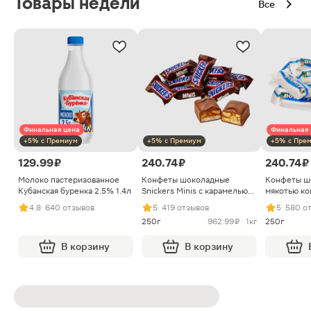
Товары недели
Все
Финальная цена
Финальная 
+5% с Премиум
+5% с Премиум
+5% с Пре
129.99 ₽
240.74 ₽
240.74 ₽
Молоко пастеризованное
Конфеты шоколадные
Конфеты ш
Кубанская буренка 2.5% 1.4л
Snickers Minis с карамелью
мякотью ко
арахисом и нугой
4.8
· 640 отзывов
5
· 419 отзывов
5
· 580 о
250г
962.99 ₽ · 1кг
250г
В корзину
В корзину