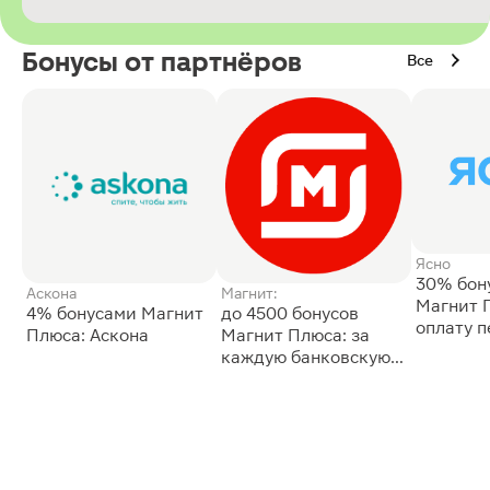
Бонусы от партнёров
Все
Ясно
30% бон
Аскона
Магнит:
Магнит 
4% бонусами Магнит
до 4500 бонусов
оплату 
Плюса: Аскона
Магнит Плюса: за
сессии: 
каждую банковскую
карту