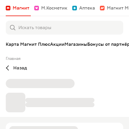
Магнит
М.Косметик
Аптека
Магнит М
Карта Магнит Плюс
Акции
Магазины
Бонусы от партнё
Главная
Назад