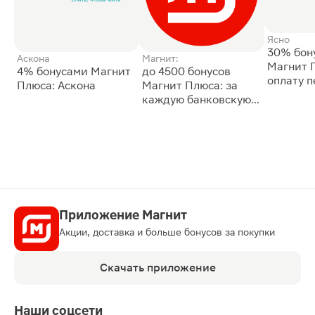
Ясно
30% бон
Аскона
Магнит:
Магнит 
4% бонусами Магнит
до 4500 бонусов
оплату 
Плюса: Аскона
Магнит Плюса: за
сессии: 
каждую банковскую
карту
Приложение Магнит
Акции, доставка и больше бонусов за покупки
Скачать приложение
Наши соцсети