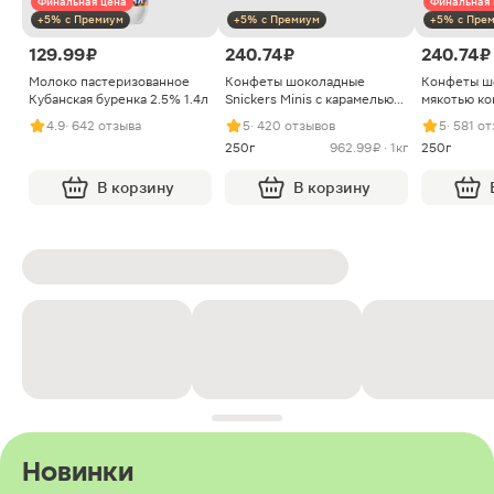
Финальная цена
Финальная 
+5% с Премиум
+5% с Премиум
+5% с Пре
129.99 ₽
240.74 ₽
240.74 ₽
Молоко пастеризованное
Конфеты шоколадные
Конфеты ш
Кубанская буренка 2.5% 1.4л
Snickers Minis с карамелью
мякотью ко
арахисом и нугой
4.9
· 642 отзыва
5
· 420 отзывов
5
· 581 о
250г
962.99 ₽ · 1кг
250г
В корзину
В корзину
Новинки