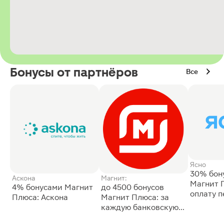
Бонусы от партнёров
Все
Ясно
30% бон
Аскона
Магнит:
Магнит 
4% бонусами Магнит
до 4500 бонусов
оплату 
Плюса: Аскона
Магнит Плюса: за
сессии: 
каждую банковскую
карту