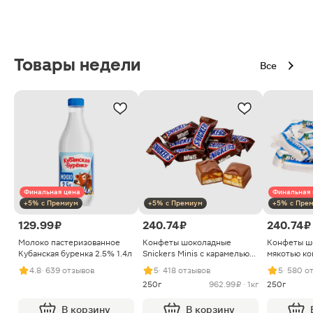
Товары недели
Все
Финальная цена
Финальная 
+5% с Премиум
+5% с Премиум
+5% с Пре
129.99 ₽
240.74 ₽
240.74 ₽
Молоко пастеризованное
Конфеты шоколадные
Конфеты ш
Кубанская буренка 2.5% 1.4л
Snickers Minis с карамелью
мякотью ко
арахисом и нугой
4.8
· 639 отзывов
5
· 418 отзывов
5
· 580 о
250г
962.99 ₽ · 1кг
250г
В корзину
В корзину