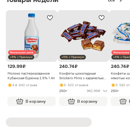
Финальная цена
Финальная 
+5% с Премиум
+5% с Премиум
+5% с Пре
129.99 ₽
240.74 ₽
240.74 ₽
Молоко пастеризованное
Конфеты шоколадные
Конфеты ш
Кубанская буренка 2.5% 1.4л
Snickers Minis с карамелью
мякотью ко
арахисом и нугой
4.8
· 642 отзыва
5
· 420 отзывов
5
· 582 о
250г
962.99 ₽ · 1кг
250г
В корзину
В корзину