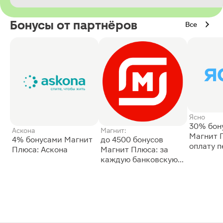
Бонусы от партнёров
Все
Ясно
30% бон
Аскона
Магнит:
Магнит 
4% бонусами Магнит
до 4500 бонусов
оплату 
Плюса: Аскона
Магнит Плюса: за
сессии: 
каждую банковскую
карту