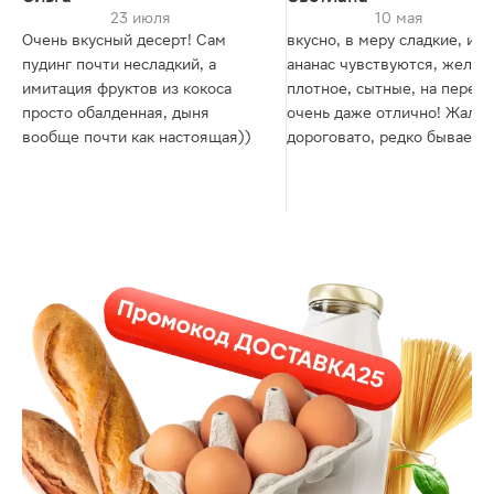
23 июля
10 мая
Очень вкусный десерт! Сам
вкусно, в меру сладкие, и дыня и
пудинг почти несладкий, а
ананас чувствуются, желе
имитация фруктов из кокоса
плотное, сытные, на переку
просто обалденная, дыня
очень даже отлично! Жаль
вообще почти как настоящая))
дороговато, редко бывает с
на них!