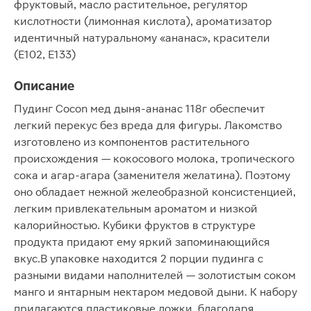
фруктовый, масло растительное, регулятор
кислотности (лимонная кислота), ароматизатор
идентичный натуральному «ананас», красители
(E102, E133)
Описание
Пудинг Cocon мед дыня-ананас 118г обеспечит
легкий перекус без вреда для фигуры. Лакомство
изготовлено из компонентов растительного
происхождения — кокосового молока, тропического
сока и агар-агара (заменителя желатина). Поэтому
оно обладает нежной желеобразной консистенцией,
легким привлекательным ароматом и низкой
калорийностью. Кубики фруктов в структуре
продукта придают ему яркий запоминающийся
вкус.В упаковке находится 2 порции пудинга с
разными видами наполнителей — золотистым соком
манго и янтарным нектаром медовой дыни. К набору
прилагаются пластиковые ложки, благодаря