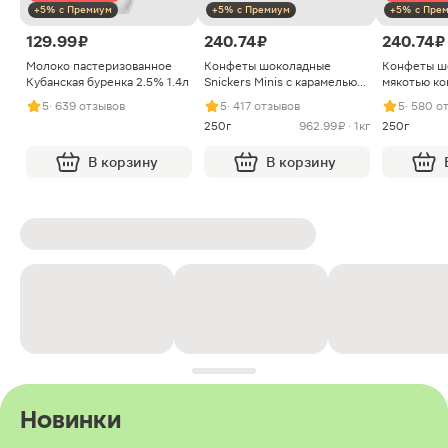
+5% с Премиум
+5% с Премиум
+5% с Пре
129.99 ₽
240.74 ₽
240.74 ₽
Молоко пастеризованное
Конфеты шоколадные
Конфеты ш
Кубанская буренка 2.5% 1.4л
Snickers Minis с карамелью
мякотью ко
арахисом и нугой
5
· 639 отзывов
5
· 417 отзывов
5
· 580 о
250г
962.99 ₽ · 1кг
250г
В корзину
В корзину
Новинки