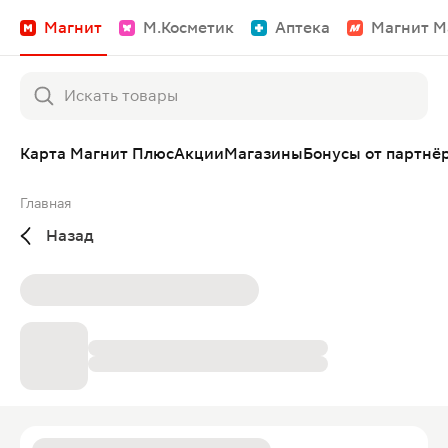
Магнит
М.Косметик
Аптека
Магнит М
Карта Магнит Плюс
Акции
Магазины
Бонусы от партнё
Главная
Назад