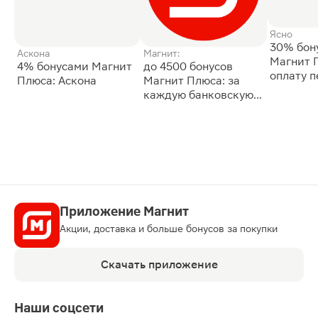
Ясно
30% бон
Аскона
Магнит:
Магнит 
4% бонусами Магнит
до 4500 бонусов
оплату 
Плюса: Аскона
Магнит Плюса: за
сессии: 
каждую банковскую
карту
Приложение Магнит
Акции, доставка и больше бонусов за покупки
Скачать приложение
Наши соцсети