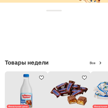
Товары недели
Все
Финальная цена
Финальная 