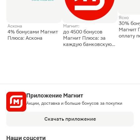
Ясно
30% бон
Аскона
Магнит:
Магнит 
4% бонусами Магнит
до 4500 бонусов
оплату 
Плюса: Аскона
Магнит Плюса: за
сессии: 
каждую банковскую
карту
Приложение Магнит
Акции, доставка и больше бонусов за покупки
Скачать приложение
Наши соцсети