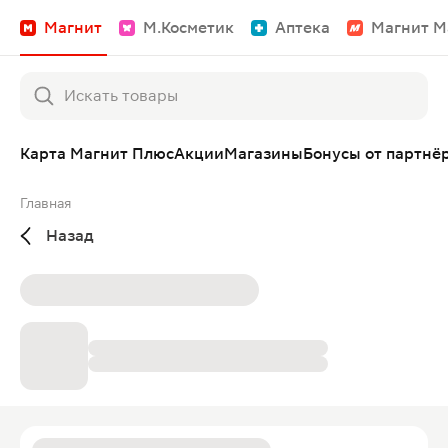
Магнит
М.Косметик
Аптека
Магнит М
Карта Магнит Плюс
Акции
Магазины
Бонусы от партнё
Главная
Назад