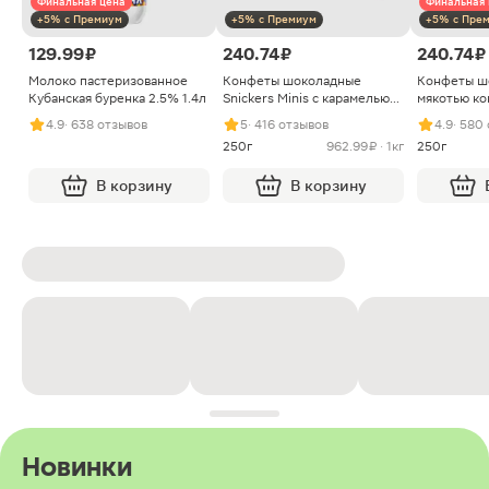
Финальная цена
Финальная 
+5% с Премиум
+5% с Премиум
+5% с Пре
129.99 ₽
240.74 ₽
240.74 ₽
Молоко пастеризованное
Конфеты шоколадные
Конфеты ш
Кубанская буренка 2.5% 1.4л
Snickers Minis с карамелью
мякотью ко
арахисом и нугой
4.9
· 638 отзывов
5
· 416 отзывов
4.9
· 580
250г
962.99 ₽ · 1кг
250г
В корзину
В корзину
Новинки