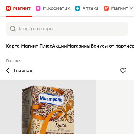
Магнит
М.Косметик
Аптека
Магнит М
Карта Магнит Плюс
Акции
Магазины
Бонусы от партнё
Главная
Главная