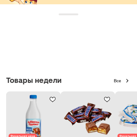
Товары недели
Все
Финальная цена
Финальная 