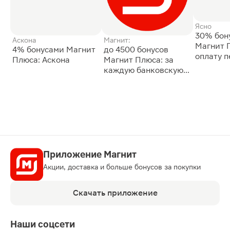
Ясно
30% бон
Аскона
Магнит:
Магнит 
4% бонусами Магнит
до 4500 бонусов
оплату 
Плюса: Аскона
Магнит Плюса: за
сессии: 
каждую банковскую
карту
Приложение Магнит
Акции, доставка и больше бонусов за покупки
Скачать приложение
Наши соцсети