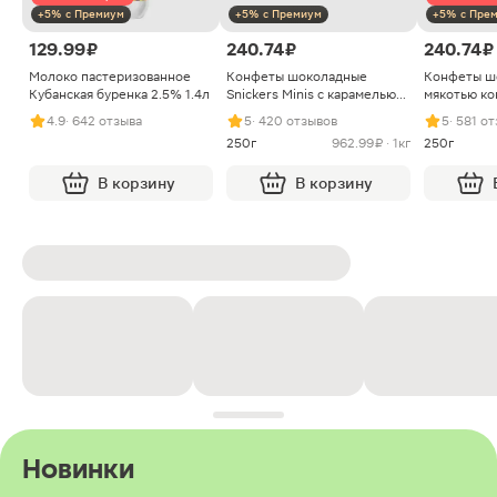
+5% с Премиум
+5% с Премиум
+5% с Пре
129.99 ₽
240.74 ₽
240.74 ₽
Молоко пастеризованное
Конфеты шоколадные
Конфеты ш
Кубанская буренка 2.5% 1.4л
Snickers Minis с карамелью
мякотью ко
арахисом и нугой
4.9
· 642 отзыва
5
· 420 отзывов
5
· 581 о
250г
962.99 ₽ · 1кг
250г
В корзину
В корзину
Новинки