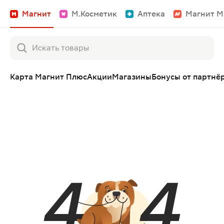
Магнит
М.Косметик
Аптека
Магнит М
Карта Магнит Плюс
Акции
Магазины
Бонусы от партнё