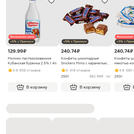
Финальная цена
Финальная 
+5% с Премиум
+5% с Премиум
+5% с Пре
129.99 ₽
240.74 ₽
240.74 ₽
Молоко пастеризованное
Конфеты шоколадные
Конфеты ш
Кубанская буренка 2.5% 1.4л
Snickers Minis с карамелью
мякотью ко
арахисом и нугой
4.9
· 638 отзывов
5
· 416 отзывов
4.9
· 580
250г
962.99 ₽ · 1кг
250г
В корзину
В корзину