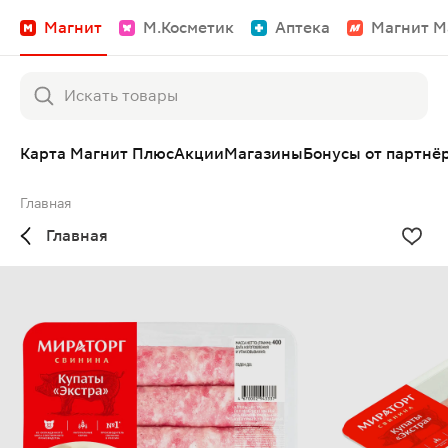
Магнит
М.Косметик
Аптека
Магнит М
Карта Магнит Плюс
Акции
Магазины
Бонусы от партнё
Главная
Главная