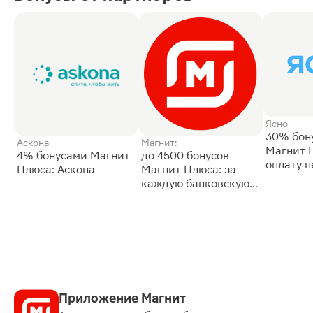
Ясно
30% бон
Аскона
Магнит:
Магнит 
4% бонусами Магнит
до 4500 бонусов
оплату 
Плюса: Аскона
Магнит Плюса: за
сессии: 
каждую банковскую
карту
Приложение Магнит