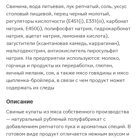
Свинина, вода питьевая, лук репчатый, соль, уксус
столовый пищевой, перец черный молотый,
регуляторы кислотности (Е451(i), Е331(iii), карбонат
натрия, Е450(i), полифосфат натрия, гидрокарбонат
натрия, ацетат натрия, лимонная кислота),
загустители (ксантановая камедь, каррагинан),
мальтодекстрин, антиокислитель пиросульфит
натрия. На предприятии используются: молоко,
горчица и продукты их переработки, глютен,
яичный меланж, соя, а также мясо говядины и мясо
цыпленка-бройлера, в связи с чем продукт может
содержать их следы
Описание
Свиные купаты из мяса собственного производства
— натуральный рубленый полуфабрикат с
добавлением репчатого лука и ароматных специй. В
готовом виде продукт отличается нежным вкусом и