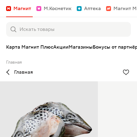
Магнит
М.Косметик
Аптека
Магнит М
Карта Магнит Плюс
Акции
Магазины
Бонусы от партнё
Главная
Главная