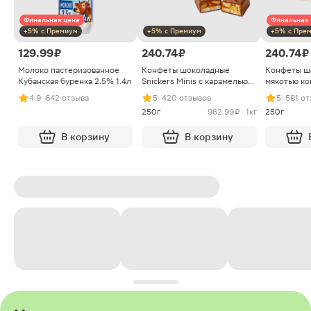
Финальная цена
Финальная 
+5% с Премиум
+5% с Премиум
+5% с Пре
129.99 ₽
240.74 ₽
240.74 ₽
Молоко пастеризованное
Конфеты шоколадные
Конфеты ш
Кубанская буренка 2.5% 1.4л
Snickers Minis с карамелью
мякотью ко
арахисом и нугой
4.9
· 642 отзыва
5
· 420 отзывов
5
· 581 о
250г
962.99 ₽ · 1кг
250г
В корзину
В корзину