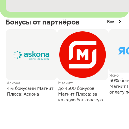
Бонусы от партнёров
Все
Ясно
30% бон
Аскона
Магнит:
Магнит 
4% бонусами Магнит
до 4500 бонусов
оплату 
Плюса: Аскона
Магнит Плюса: за
сессии: 
каждую банковскую
карту