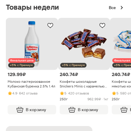
Товары недели
Все
Финальная цена
Финальная 
+5% с Премиум
+5% с Премиум
+5% с Пре
129.99 ₽
240.74 ₽
240.74 ₽
Молоко пастеризованное
Конфеты шоколадные
Конфеты ш
Кубанская буренка 2.5% 1.4л
Snickers Minis с карамелью
мякотью ко
арахисом и нугой
4.9
· 642 отзыва
5
· 420 отзывов
5
· 580 о
250г
962.99 ₽ · 1кг
250г
В корзину
В корзину