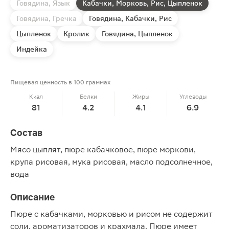
Говядина, Язык
Кабачки, Морковь, Рис, Цыпленок
Говядина, Гречка
Говядина, Кабачки, Рис
Цыпленок
Кролик
Говядина, Цыпленок
Индейка
Пищевая ценность в 100 граммах
Ккал
Белки
Жиры
Углеводы
81
4.2
4.1
6.9
Состав
Мясо цыплят, пюре кабачковое, пюре моркови,
крупа рисовая, мука рисовая, масло подсолнечное,
вода
Описание
Пюре с кабачками, морковью и рисом не содержит
соли, ароматизаторов и крахмала. Пюре имеет