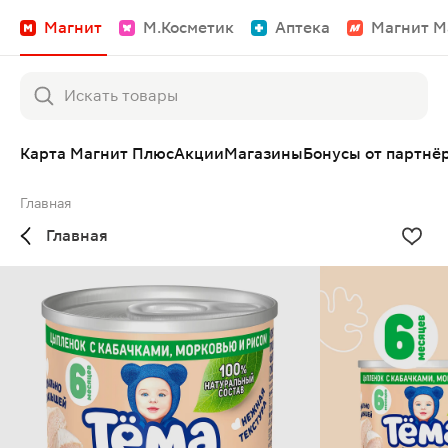
Магнит
М.Косметик
Аптека
Магнит М
Карта Магнит Плюс
Акции
Магазины
Бонусы от партнё
Главная
Главная