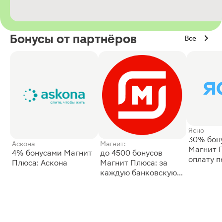
Бонусы от партнёров
Все
Ясно
30% бон
Аскона
Магнит:
Магнит 
4% бонусами Магнит
до 4500 бонусов
оплату 
Плюса: Аскона
Магнит Плюса: за
сессии: 
каждую банковскую
карту