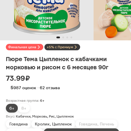
Финальная цена
+5% с Премиум
Пюре Тема Цыпленок с кабачками
морковью и рисом с 6 месяцев 90г
73.99 ₽
5
987 оценок · 62 отзыва
Возрастная группа:
6+
6+
8+
Вкус:
Кабачки, Морковь, Рис, Цыпленок
Говядина
Кролик, Цыпленок
Говядина, Печень