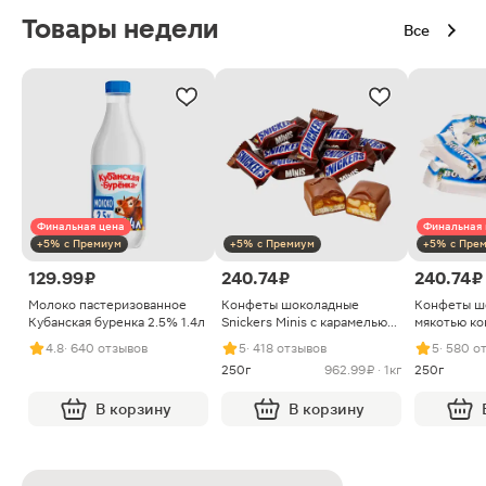
Товары недели
Все
Финальная цена
Финальная 
+5% с Премиум
+5% с Премиум
+5% с Пре
129.99 ₽
240.74 ₽
240.74 ₽
Молоко пастеризованное
Конфеты шоколадные
Конфеты ш
Кубанская буренка 2.5% 1.4л
Snickers Minis с карамелью
мякотью ко
арахисом и нугой
4.8
· 640 отзывов
5
· 418 отзывов
5
· 580 о
250г
962.99 ₽ · 1кг
250г
В корзину
В корзину