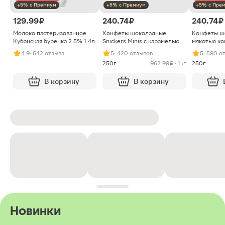
+5% с Премиум
+5% с Премиум
+5% с Пре
129.99 ₽
240.74 ₽
240.74 ₽
Молоко пастеризованное
Конфеты шоколадные
Конфеты ш
Кубанская буренка 2.5% 1.4л
Snickers Minis с карамелью
мякотью ко
арахисом и нугой
4.9
· 642 отзыва
5
· 420 отзывов
5
· 580 о
250г
962.99 ₽ · 1кг
250г
В корзину
В корзину
Новинки