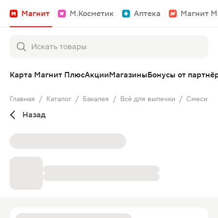
Магнит
М.Косметик
Аптека
Магнит М
Карта Магнит Плюс
Акции
Магазины
Бонусы от партнё
Главная
/
Каталог
/
Бакалея
/
Всё для выпечки
/
Смеси
Назад