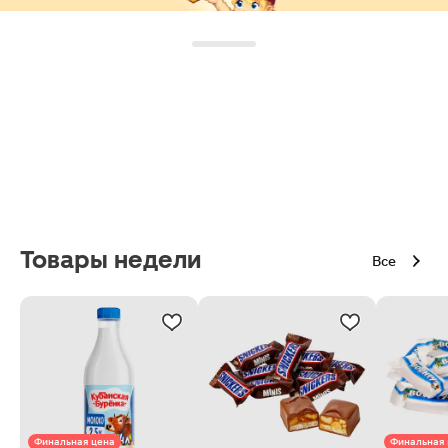
Товары недели
Все
Финальная цена
Финальная 