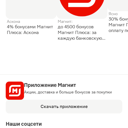
Ясно
30% бон
Аскона
Магнит:
Магнит 
4% бонусами Магнит
до 4500 бонусов
оплату 
Плюса: Аскона
Магнит Плюса: за
сессии: 
каждую банковскую
карту
Приложение Магнит
Акции, доставка и больше бонусов за покупки
Скачать приложение
Наши соцсети