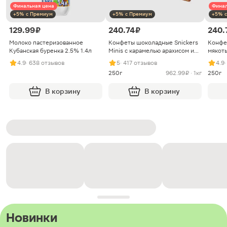
Финальная цена
Финал
+5% с Премиум
+5% с Премиум
+5% с
129.99 ₽
240.74 ₽
240.
Молоко пастеризованное
Конфеты шоколадные Snickers
Конфе
Кубанская буренка 2.5% 1.4л
Minis с карамелью арахисом и
мякоть
нугой
4.9
· 638 отзывов
5
· 417 отзывов
4.9
250г
962.99 ₽ · 1кг
250г
В корзину
В корзину
Новинки