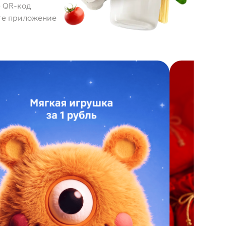
 QR-код
те приложение