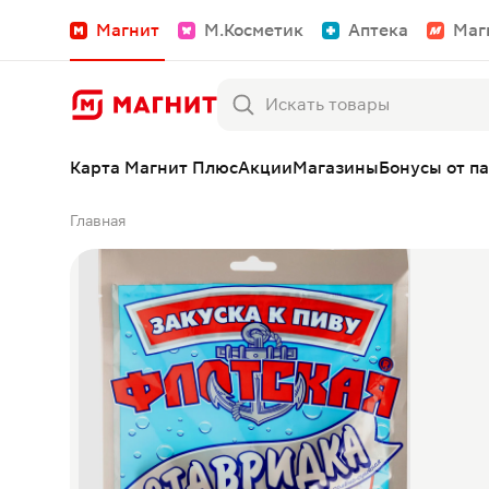
Магнит
М.Косметик
Аптека
Маг
Карта Магнит Плюс
Акции
Магазины
Бонусы от п
Главная