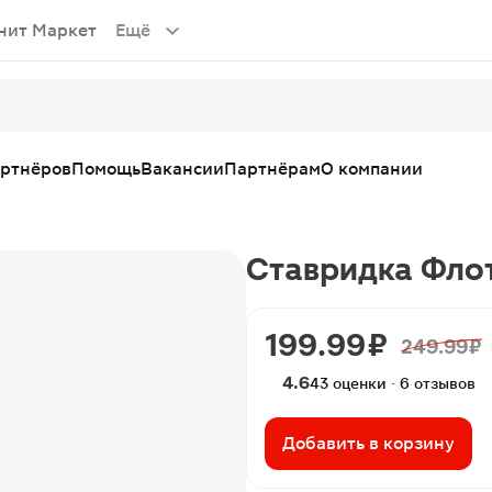
нит Маркет
Ещё
артнёров
Помощь
Вакансии
Партнёрам
О компании
Ставридка Флот
199.99 ₽
249.99 ₽
4.6
43 оценки · 6 отзывов
Добавить в корзину