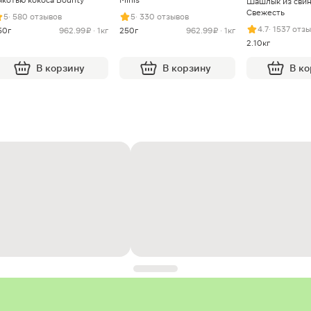
Шашлык из сви
Свежесть
5
· 580 отзывов
5
· 330 отзывов
4.7
· 1537 отз
50г
962.99 ₽ · 1кг
250г
962.99 ₽ · 1кг
2.10кг
В корзину
В корзину
В к