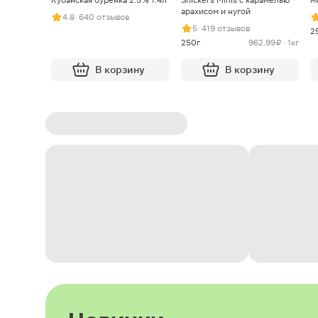
арахисом и нугой
4.8
· 640 отзывов
5
· 419 отзывов
2
250г
962.99 ₽ · 1кг
В корзину
В корзину