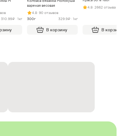
нины М
Колбаса Вязанка Молокуша
вареная весовая
4.8
· 2662 отзыва
ывов
4.8
· 90 отзывов
310.99 ₽ · 1кг
300г
329.9 ₽ · 1кг
орзину
В корзину
В корзину