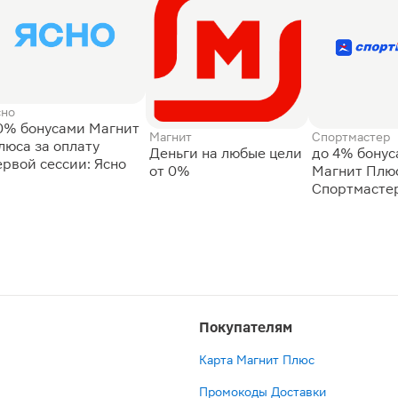
сно
0% бонусами Магнит
Магнит
Спортмастер
люса за оплату
Деньги на любые цели
до 4% бону
ервой сессии: Ясно
от 0%
Магнит Плюс
Спортмасте
Покупателям
Карта Магнит Плюс
Промокоды Доставки