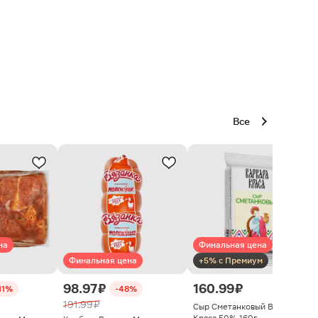
Все
на
Финальная цена
Финальная цена
+5% с Премиум
98.97 ₽
160.99 ₽
11%
-48%
191.99 ₽
Сыр Сметанковый Варвара
Краса 50% 160г