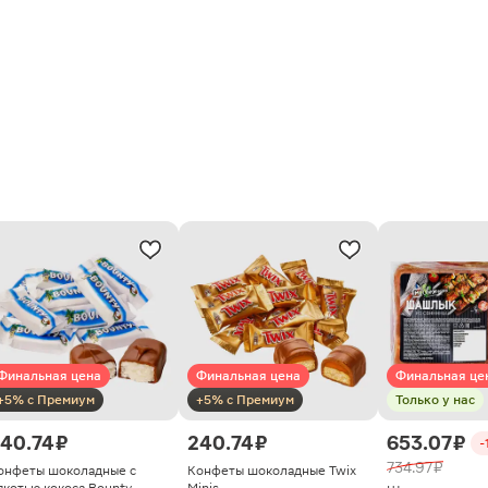
Финальная цена
Финальная цена
Финальная це
+5% с Премиум
+5% с Премиум
Только у нас
40.74 ₽
240.74 ₽
653.07 ₽
-
734.97 ₽
онфеты шоколадные с
Конфеты шоколадные Twix
якотью кокоса Bounty
Minis