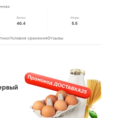
аммах
Белки
Жиры
46.4
5.5
тики
Условия хранения
Отзывы
ервый