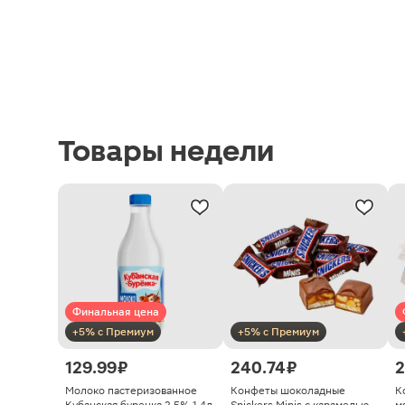
Товары недели
Финальная цена
+5% с Премиум
+5% с Премиум
129.99 ₽
240.74 ₽
2
Молоко пастеризованное
Конфеты шоколадные
К
Кубанская буренка 2.5% 1.4л
Snickers Minis с карамелью
м