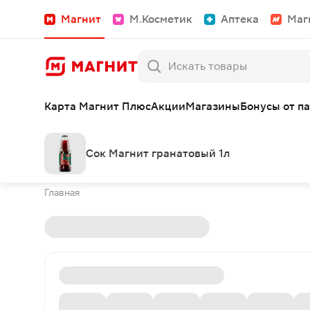
Магнит
М.Косметик
Аптека
Маг
Карта Магнит Плюс
Акции
Магазины
Бонусы от п
Сок Магнит гранатовый 1л
Главная