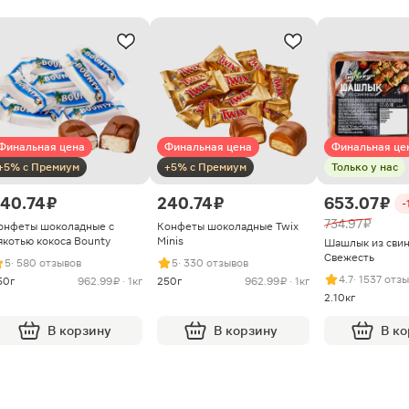
Финальная цена
Финальная цена
Финальная це
+5% с Премиум
+5% с Премиум
Только у нас
40.74 ₽
240.74 ₽
653.07 ₽
-
734.97 ₽
онфеты шоколадные с
Конфеты шоколадные Twix
якотью кокоса Bounty
Minis
Шашлык из сви
Свежесть
5
· 580 отзывов
5
· 330 отзывов
4.7
· 1537 отз
50г
962.99 ₽ · 1кг
250г
962.99 ₽ · 1кг
2.10кг
В корзину
В корзину
В к