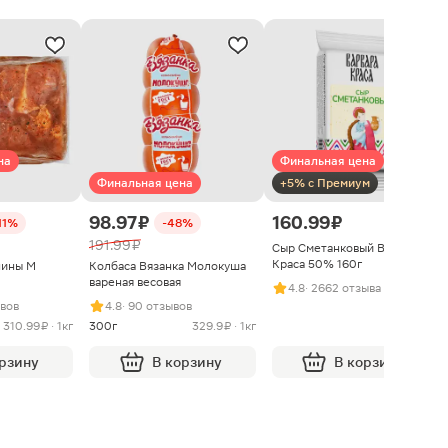
на
Финальная цена
Финальная цена
+5% с Премиум
98.97 ₽
160.99 ₽
11%
-48%
191.99 ₽
Сыр Сметанковый Варвара
Краса 50% 160г
нины М
Колбаса Вязанка Молокуша
вареная весовая
4.8
· 2662 отзыва
ывов
4.8
· 90 отзывов
310.99 ₽ · 1кг
300г
329.9 ₽ · 1кг
орзину
В корзину
В корзину