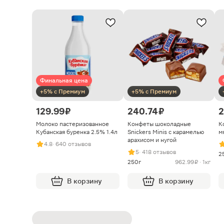
Финальная цена
+5% с Премиум
+5% с Премиум
129.99 ₽
240.74 ₽
2
Молоко пастеризованное
Конфеты шоколадные
К
Кубанская буренка 2.5% 1.4л
Snickers Minis с карамелью
м
арахисом и нугой
4.8
· 640 отзывов
5
· 418 отзывов
2
250г
962.99 ₽ · 1кг
В корзину
В корзину