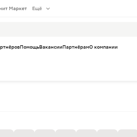
нит Маркет
Ещё
артнёров
Помощь
Вакансии
Партнёрам
О компании