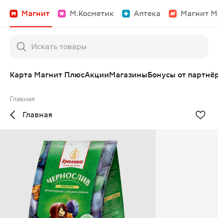
Магнит
М.Косметик
Аптека
Магнит М
Карта Магнит Плюс
Акции
Магазины
Бонусы от партнё
Главная
Главная