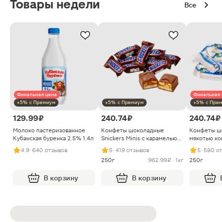
Товары недели
Все
Финальная цена
Финальная 
+5% с Премиум
+5% с Премиум
+5% с Пре
129.99 ₽
240.74 ₽
240.74 ₽
Молоко пастеризованное
Конфеты шоколадные
Конфеты ш
Кубанская буренка 2.5% 1.4л
Snickers Minis с карамелью
мякотью ко
арахисом и нугой
4.9
· 640 отзывов
5
· 419 отзывов
5
· 580 о
250г
962.99 ₽ · 1кг
250г
В корзину
В корзину