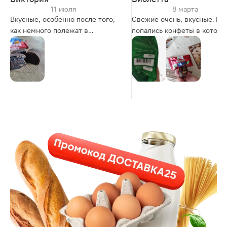
11 июля
8 марта
Вкусные, особенно после того,
Свежие очень, вкусные. Мн
как немного полежат в
попались конфеты в которы
холодильнике, тогда шоколад
много орехов. И да, они сла
хрустит
приторно сладкие. Но на вк
цвет, как говорится....