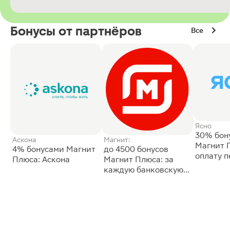
Бонусы от партнёров
Все
Ясно
30% бон
Аскона
Магнит:
Магнит 
4% бонусами Магнит
до 4500 бонусов
оплату 
Плюса: Аскона
Магнит Плюса: за
сессии: 
каждую банковскую
карту