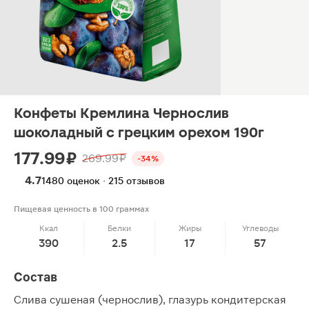
Конфеты Кремлина Чернослив
шоколадный с грецким орехом 190г
177.99 ₽
269.99 ₽
-34%
4.7
1480 оценок · 215 отзывов
Пищевая ценность в 100 граммах
Ккал
Белки
Жиры
Углеводы
390
2.5
17
57
Состав
Слива сушеная (чернослив), глазурь кондитерская