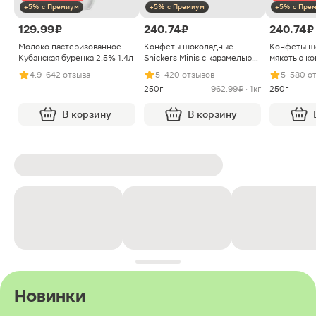
+5% с Премиум
+5% с Премиум
+5% с Пре
129.99 ₽
240.74 ₽
240.74 ₽
Молоко пастеризованное
Конфеты шоколадные
Конфеты ш
Кубанская буренка 2.5% 1.4л
Snickers Minis с карамелью
мякотью ко
арахисом и нугой
4.9
· 642 отзыва
5
· 420 отзывов
5
· 580 о
250г
962.99 ₽ · 1кг
250г
В корзину
В корзину
Новинки