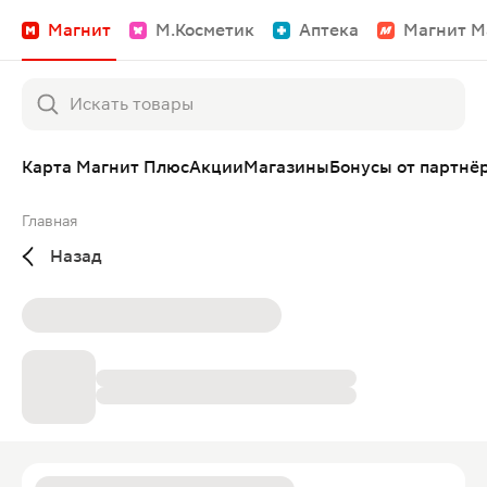
Магнит
М.Косметик
Аптека
Магнит М
Карта Магнит Плюс
Акции
Магазины
Бонусы от партнё
Главная
Назад