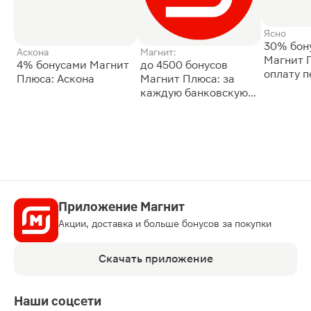
Ясно
30% бон
Аскона
Магнит:
Магнит 
4% бонусами Магнит
до 4500 бонусов
оплату 
Плюса: Аскона
Магнит Плюса: за
сессии: 
каждую банковскую
карту
Приложение Магнит
Акции, доставка и больше бонусов за покупки
Скачать приложение
Наши соцсети