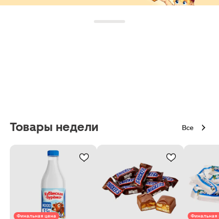
Товары недели
Все
Финальная цена
Финальная 