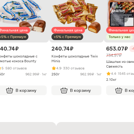
Финальная цена
Финальная цена
Финальная це
+5% с Премиум
+5% с Премиум
Только у нас
40.74 ₽
240.74 ₽
653.07 ₽
-
734.97 ₽
онфеты шоколадные с
Конфеты шоколадные Twix
якотью кокоса Bounty
Minis
Шашлык из сви
Свежесть
5
· 580 отзывов
4.9
· 330 отзывов
4.4
· 1545 отз
50г
962.99 ₽ · 1кг
250г
962.99 ₽ · 1кг
2.10кг
В корзину
В корзину
В к