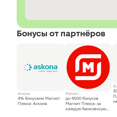
Бонусы от партнёров
Я
3
Аскона
Магнит:
П
4% бонусами Магнит
до 4500 бонусов
п
Плюса: Аскона
Магнит Плюса: за
каждую банковскую
карту