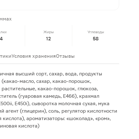
аммах
елки
Жиры
Углеводы
4
12
58
тики
Условия хранения
Отзывы
ичная высший сорт, сахар, вода, продукты
(какао-масло, сахар, какао-порошок,
 растительные, какао-порошок, глюкоза,
уститель (гуаровая камедь, E466), крахмал
500ii, E450i), сыворотка молочная сухая, мука
 агент (глицерин), соль, регулятор кислотности
я кислота), ароматизаторы: «шоколад», «ром»,
биновая кислота)