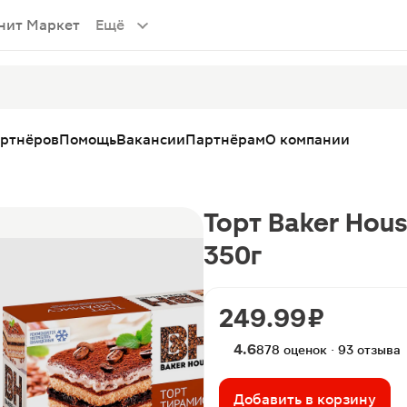
нит Маркет
Ещё
артнёров
Помощь
Вакансии
Партнёрам
О компании
Торт Baker Hou
350г
249.99 ₽
4.6
878 оценок · 93 отзыва
Добавить в корзину