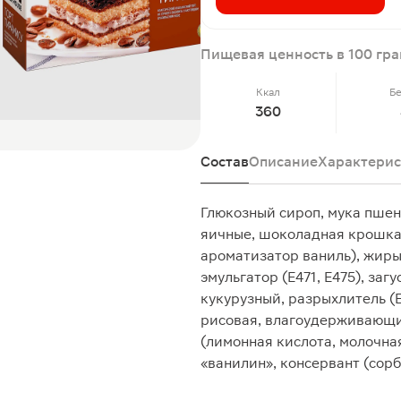
Пищевая ценность в 100 гр
Ккал
Б
360
Состав
Описание
Характерис
Глюкозный сироп, мука пшен
яичные, шоколадная крошка 
ароматизатор ваниль), жиры
эмульгатор (E471, E475), заг
кукурузный, разрыхлитель (E
рисовая, влагоудерживающий
(лимонная кислота, молочна
«ванилин», консервант (сор