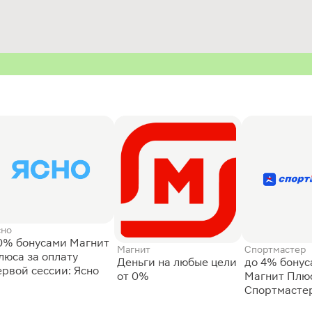
сно
0% бонусами Магнит
Магнит
Спортмастер
люса за оплату
Деньги на любые цели
до 4% бону
ервой сессии: Ясно
от 0%
Магнит Плюс
Спортмасте