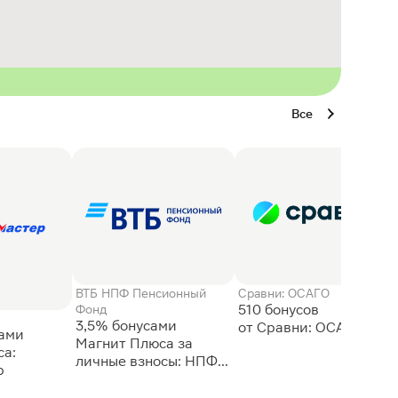
Все
ВТБ НПФ Пенсионный
Сравни: ОСАГО
510 бонусов
Фонд
3,5% бонусами
сами
Магнит Плюса за
а:
личные взносы: НПФ
р
ВТБ