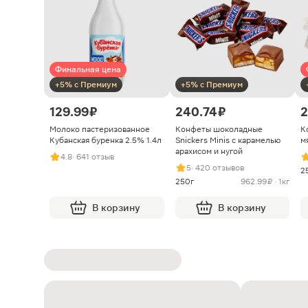
Финальная цена
+5% с Премиум
+5% с Премиум
129.99 ₽
240.74 ₽
2
Молоко пастеризованное
Конфеты шоколадные
К
Кубанская буренка 2.5% 1.4л
Snickers Minis с карамелью
м
арахисом и нугой
4.8
· 641 отзыв
5
· 420 отзывов
2
250г
962.99 ₽ · 1кг
В корзину
В корзину