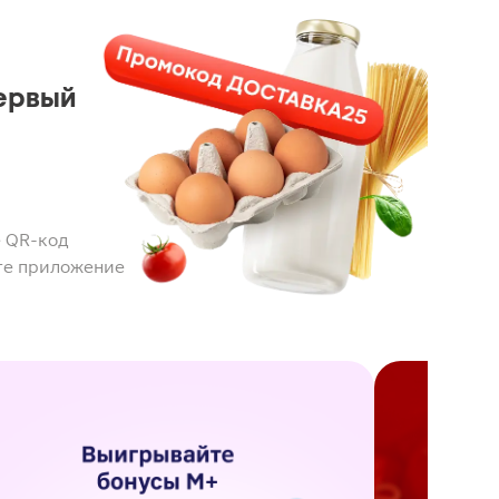
ервый
 QR-код
те приложение