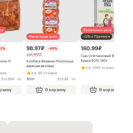
на
Финальная цена
Финальная цена
+5% с Премиум
98.97 ₽
160.99 ₽
11%
-48%
191.99 ₽
Сыр Сметанковый Варвара
Краса 50% 160г
нины М
Колбаса Вязанка Молокуша
вареная весовая
4.9
· 2665 отзывов
ывов
4.8
· 90 отзывов
310.99 ₽ · 1кг
300г
329.9 ₽ · 1кг
орзину
В корзину
В корзину