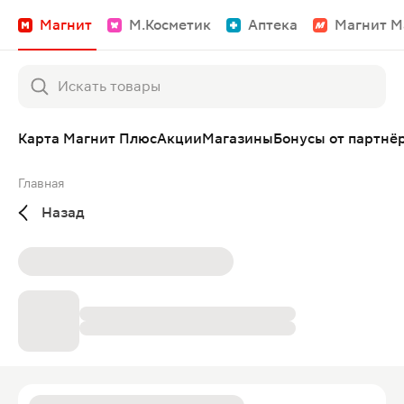
Магнит
М.Косметик
Аптека
Магнит М
Карта Магнит Плюс
Акции
Магазины
Бонусы от партнё
Главная
Назад