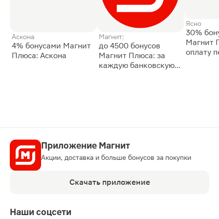
Ясно
30% бон
Аскона
Магнит:
Магнит 
4% бонусами Магнит
до 4500 бонусов
оплату 
Плюса: Аскона
Магнит Плюса: за
сессии: 
каждую банковскую
карту
Приложение Магнит
Акции, доставка и больше бонусов за покупки
Скачать приложение
Наши соцсети