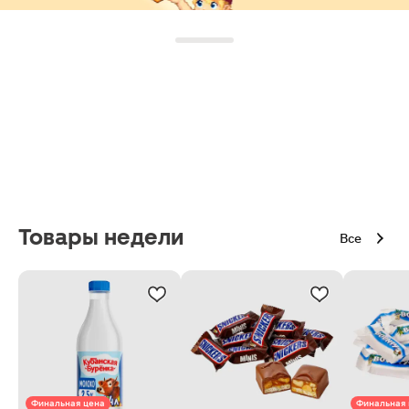
Товары недели
Все
Финальная цена
Финальная 