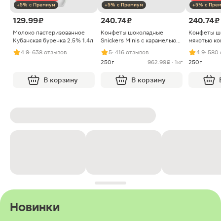
+5% с Премиум
+5% с Премиум
+5% с Пре
129.99 ₽
240.74 ₽
240.74 ₽
Молоко пастеризованное
Конфеты шоколадные
Конфеты ш
Кубанская буренка 2.5% 1.4л
Snickers Minis с карамелью
мякотью ко
арахисом и нугой
4.9
· 638 отзывов
5
· 416 отзывов
4.9
· 580
250г
962.99 ₽ · 1кг
250г
В корзину
В корзину
Новинки