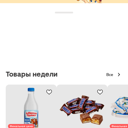
Товары недели
Все
Финальная цена
Финальная 