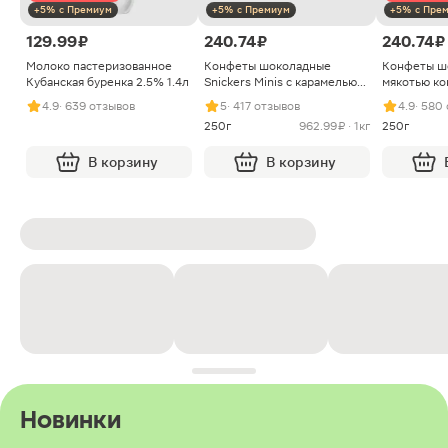
+5% с Премиум
+5% с Премиум
+5% с Пре
129.99 ₽
240.74 ₽
240.74 ₽
Молоко пастеризованное
Конфеты шоколадные
Конфеты ш
Кубанская буренка 2.5% 1.4л
Snickers Minis с карамелью
мякотью ко
арахисом и нугой
4.9
· 639 отзывов
5
· 417 отзывов
4.9
· 580
250г
962.99 ₽ · 1кг
250г
В корзину
В корзину
Новинки