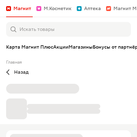
Магнит
М.Косметик
Аптека
Магнит М
Карта Магнит Плюс
Акции
Магазины
Бонусы от партнё
Главная
Назад