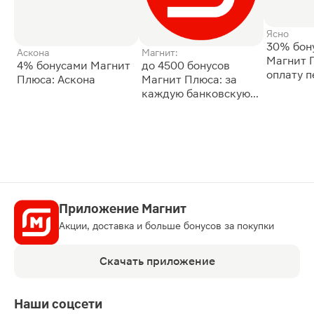
Ясно
30% бон
Аскона
Магнит:
Магнит 
4% бонусами Магнит
до 4500 бонусов
оплату 
Плюса: Аскона
Магнит Плюса: за
сессии: 
каждую банковскую
карту
Приложение Магнит
Акции, доставка и больше бонусов за покупки
Скачать приложение
Наши соцсети