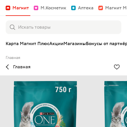
Магнит
М.Косметик
Аптека
Магнит М
Карта Магнит Плюс
Акции
Магазины
Бонусы от партнё
Главная
Главная