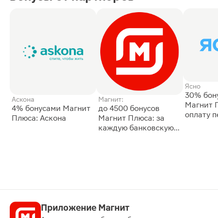
Ясно
30% бон
Аскона
Магнит:
Магнит 
4% бонусами Магнит
до 4500 бонусов
оплату 
Плюса: Аскона
Магнит Плюса: за
сессии: 
каждую банковскую
карту
Приложение Магнит