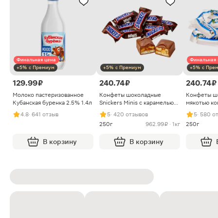
Финальная цена
Финальная 
+5% с Премиум
+5% с Премиум
+5% с Пре
129.99 ₽
240.74 ₽
240.74 ₽
Молоко пастеризованное
Конфеты шоколадные
Конфеты ш
Кубанская буренка 2.5% 1.4л
Snickers Minis с карамелью
мякотью ко
арахисом и нугой
4.8
· 641 отзыв
5
· 420 отзывов
5
· 580 о
250г
962.99 ₽ · 1кг
250г
В корзину
В корзину