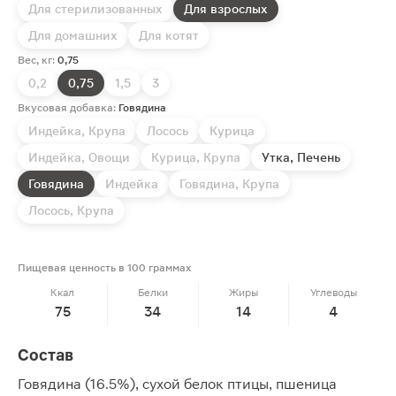
Для стерилизованных
Для взрослых
Для домашних
Для котят
Вес, кг:
0,75
0,2
0,75
1,5
3
Вкусовая добавка:
Говядина
Индейка, Крупа
Лосось
Курица
Индейка, Овощи
Курица, Крупа
Утка, Печень
Говядина
Индейка
Говядина, Крупа
Лосось, Крупа
Пищевая ценность в 100 граммах
Ккал
Белки
Жиры
Углеводы
75
34
14
4
Состав
Говядина (16.5%), сухой белок птицы, пшеница