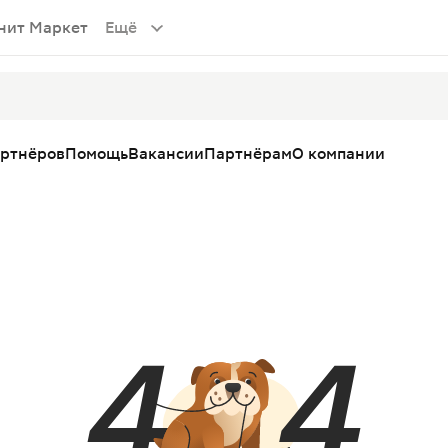
нит Маркет
Ещё
артнёров
Помощь
Вакансии
Партнёрам
О компании