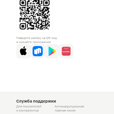
Наведите камеру на QR-код
и скачайте приложение
Служба поддержки
Для покупателей
Антикоррупционная
и контрагентов
горячая линия