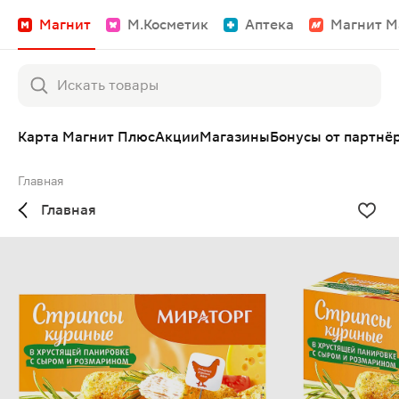
Магнит
М.Косметик
Аптека
Магнит М
Карта Магнит Плюс
Акции
Магазины
Бонусы от партнё
Главная
Главная