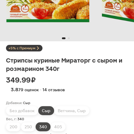
+5% с Премиум
Стрипсы куриные Мираторг с сыром и
розмарином 340г
349.99 ₽
3.8
79 оценок · 14 отзывов
Добавки:
Сыр
Без добавок
Сыр
Ветчина, Сыр
Вес, г:
340
200
250
340
405