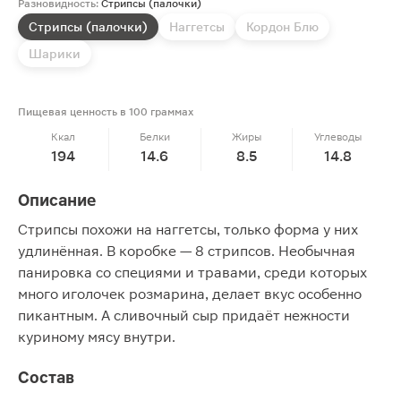
Разновидность:
Стрипсы (палочки)
Стрипсы (палочки)
Наггетсы
Кордон Блю
Шарики
Пищевая ценность в 100 граммах
Ккал
Белки
Жиры
Углеводы
194
14.6
8.5
14.8
Описание
Стрипсы похожи на наггетсы, только форма у них
удлинённая. В коробке — 8 стрипсов. Необычная
панировка со специями и травами, среди которых
много иголочек розмарина, делает вкус особенно
пикантным. А сливочный сыр придаёт нежности
куриному мясу внутри.
Состав