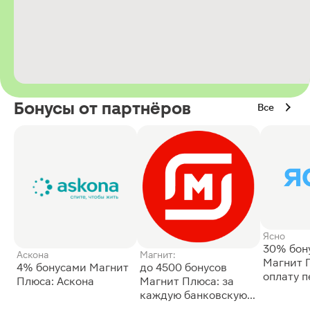
Бонусы от партнёров
Все
Ясно
30% бон
Аскона
Магнит:
Магнит 
4% бонусами Магнит
до 4500 бонусов
оплату 
Плюса: Аскона
Магнит Плюса: за
сессии: 
каждую банковскую
карту