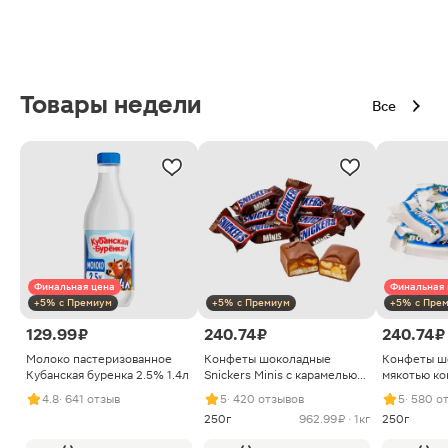
Товары недели
Все
Финальная цена
Финальная 
+5% с Премиум
+5% с Премиум
+5% с Пре
129.99 ₽
240.74 ₽
240.74 ₽
Молоко пастеризованное
Конфеты шоколадные
Конфеты ш
Кубанская буренка 2.5% 1.4л
Snickers Minis с карамелью
мякотью ко
арахисом и нугой
4.8
· 641 отзыв
5
· 420 отзывов
5
· 580 о
250г
962.99 ₽ · 1кг
250г